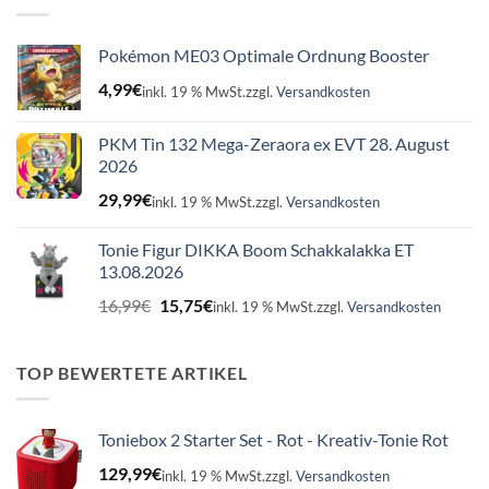
Pokémon ME03 Optimale Ordnung Booster
4,99
€
inkl. 19 % MwSt.
zzgl.
Versandkosten
PKM Tin 132 Mega-Zeraora ex EVT 28. August
2026
29,99
€
inkl. 19 % MwSt.
zzgl.
Versandkosten
Tonie Figur DIKKA Boom Schakkalakka ET
13.08.2026
Ursprünglicher
Aktueller
16,99
€
15,75
€
inkl. 19 % MwSt.
zzgl.
Versandkosten
Preis
Preis
war:
ist:
16,99€
15,75€.
TOP BEWERTETE ARTIKEL
Toniebox 2 Starter Set - Rot - Kreativ-Tonie Rot
129,99
€
inkl. 19 % MwSt.
zzgl.
Versandkosten