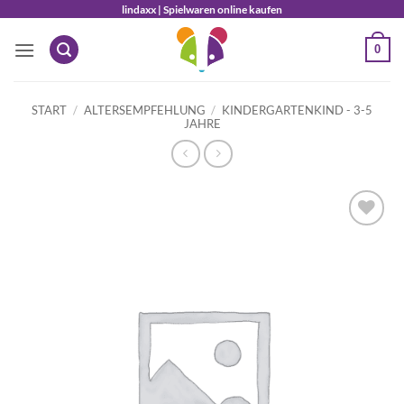
Zum
lindaxx | Spielwaren online kaufen
Inhalt
0
springen
START
/
ALTERSEMPFEHLUNG
/
KINDERGARTENKIND - 3-5
JAHRE
Auf die
Wunschliste