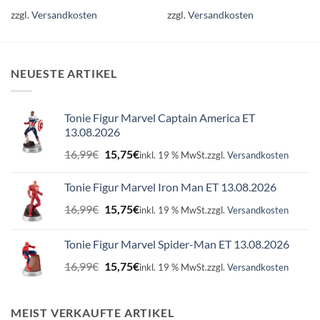
zzgl.
Versandkosten
zzgl.
Versandkosten
NEUESTE ARTIKEL
Tonie Figur Marvel Captain America ET
13.08.2026
Ursprünglicher
Aktueller
16,99
€
15,75
€
inkl. 19 % MwSt.
zzgl.
Versandkosten
Preis
Preis
war:
ist:
Tonie Figur Marvel Iron Man ET 13.08.2026
16,99€
15,75€.
Ursprünglicher
Aktueller
16,99
€
15,75
€
inkl. 19 % MwSt.
zzgl.
Versandkosten
Preis
Preis
war:
ist:
Tonie Figur Marvel Spider-Man ET 13.08.2026
16,99€
15,75€.
Ursprünglicher
Aktueller
16,99
€
15,75
€
inkl. 19 % MwSt.
zzgl.
Versandkosten
Preis
Preis
war:
ist:
16,99€
15,75€.
MEIST VERKAUFTE ARTIKEL