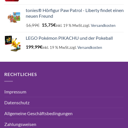
tonies® Hörfigur Paw Patrol - Liberty findet einen
neuen Freund
Ursprünglicher
Aktueller
16,99
€
15,75
€
inkl. 19 % MwSt.
zzgl.
Versandkosten
Preis
Preis
war:
ist:
LEGO Pokémon PIKACHU und der Pokeball
16,99€
15,75€.
199,99
€
inkl. 19 % MwSt.
zzgl.
Versandkosten
RECHTLICHES
Impressum
Datenschutz
Allgemeine Geschäftsbedingungen
Zahlungsweisen