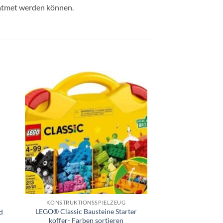
geatmet werden können.
e
Auf die
ste
Wunschliste
+
KONSTRUKTIONSSPIELZEUG
LEGO® Classic Bausteine Starter
d
koffer- Farben sortieren