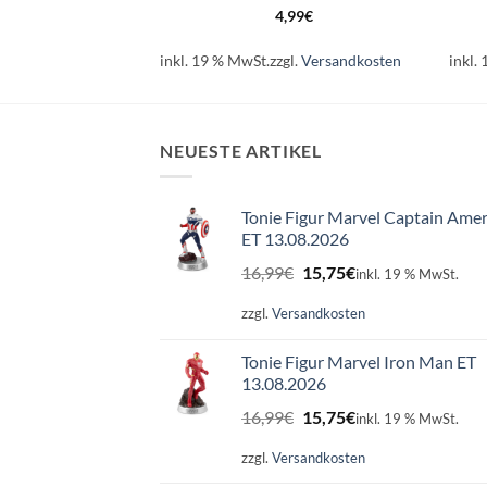
99
€
4,99
€
l.
Versandkosten
inkl. 19 % MwSt.
zzgl.
Versandkosten
inkl.
NEUESTE ARTIKEL
Tonie Figur Marvel Captain Amer
ET 13.08.2026
Ursprünglicher
Aktueller
16,99
€
15,75
€
inkl. 19 % MwSt.
Preis
Preis
war:
ist:
zzgl.
Versandkosten
16,99€
15,75€.
Tonie Figur Marvel Iron Man ET
13.08.2026
Ursprünglicher
Aktueller
16,99
€
15,75
€
inkl. 19 % MwSt.
Preis
Preis
war:
ist:
zzgl.
Versandkosten
16,99€
15,75€.