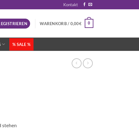
Kontakt
0
REGISTRIEREN
WARENKORB /
0,00
€
G
% SALE %
d stehen