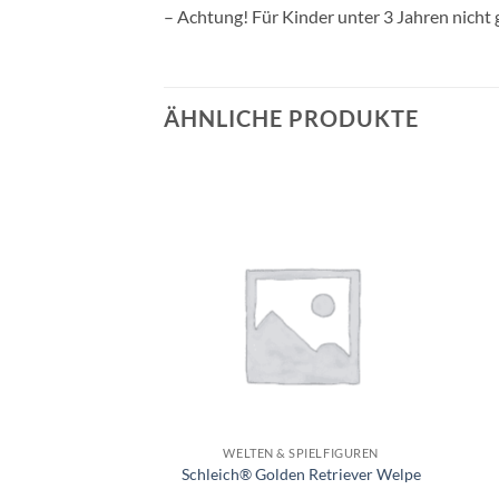
– Achtung! Für Kinder unter 3 Jahren nicht 
ÄHNLICHE PRODUKTE
Auf die
Auf die
Wunschliste
Wunschliste
+
+
LEICH®
WELTEN & SPIELFIGUREN
ch® Wolf
Schleich® Golden Retriever Welpe