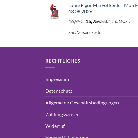
Tonie Figur Marvel Spider-Man 
13.08.2026
Ursprünglicher
Aktueller
16,99
€
15,75
€
inkl. 19 % MwSt.
Preis
Preis
war:
ist:
zzgl.
Versandkosten
16,99€
15,75€.
RECHTLICHES
Impressum
Datenschutz
Allgemeine Geschäftsbedingungen
Zahlungsweisen
Widerruf
Versand & Lieferung