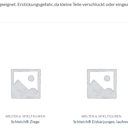
geeignet. Erstickungsgefahr, da kleine Teile verschluckt oder ein
Auf die
Auf di
Wunschliste
Wunschli
+
WELTEN & SPIELFIGUREN
WELTEN & SPIELFIGUREN
Schleich® Ziege
Schleich® Eisbärjunges, laufen