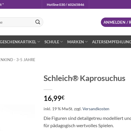
t *
Hotline 030 / 60265846
n
ANMELDEN / 
GESCHENKARTIKEL
SCHULE
MARKEN
ALTERSEMPFEHLUN
NKIND - 3-5 JAHRE
Schleich® Kaprosuchus
Auf die
Wunschliste
16,99
€
inkl. 19 % MwSt.
zzgl.
Versandkosten
Die Figuren sind detailgetreu modelliert un
für pädagogisch wertvolles Spielen.