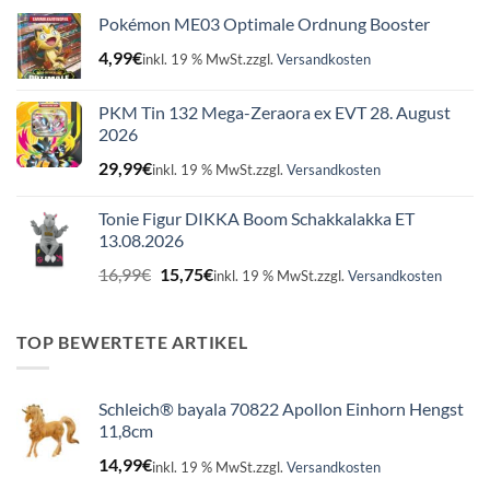
Pokémon ME03 Optimale Ordnung Booster
4,99
€
inkl. 19 % MwSt.
zzgl.
Versandkosten
PKM Tin 132 Mega-Zeraora ex EVT 28. August
2026
29,99
€
inkl. 19 % MwSt.
zzgl.
Versandkosten
Tonie Figur DIKKA Boom Schakkalakka ET
13.08.2026
Ursprünglicher
Aktueller
16,99
€
15,75
€
inkl. 19 % MwSt.
zzgl.
Versandkosten
Preis
Preis
war:
ist:
16,99€
15,75€.
TOP BEWERTETE ARTIKEL
Schleich® bayala 70822 Apollon Einhorn Hengst
11,8cm
14,99
€
inkl. 19 % MwSt.
zzgl.
Versandkosten