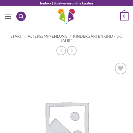
Zum
lindaxx | Spielwaren online kaufen
Inhalt
0
springen
START
/
ALTERSEMPFEHLUNG
/
KINDERGARTENKIND - 3-5
JAHRE
Auf die
Wunschliste