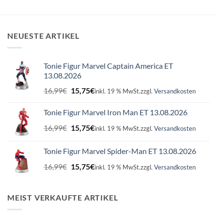
NEUESTE ARTIKEL
Tonie Figur Marvel Captain America ET
13.08.2026
Ursprünglicher
Aktueller
16,99
€
15,75
€
inkl. 19 % MwSt.
zzgl.
Versandkosten
Preis
Preis
war:
ist:
Tonie Figur Marvel Iron Man ET 13.08.2026
16,99€
15,75€.
Ursprünglicher
Aktueller
16,99
€
15,75
€
inkl. 19 % MwSt.
zzgl.
Versandkosten
Preis
Preis
war:
ist:
Tonie Figur Marvel Spider-Man ET 13.08.2026
16,99€
15,75€.
Ursprünglicher
Aktueller
16,99
€
15,75
€
inkl. 19 % MwSt.
zzgl.
Versandkosten
Preis
Preis
war:
ist:
16,99€
15,75€.
MEIST VERKAUFTE ARTIKEL