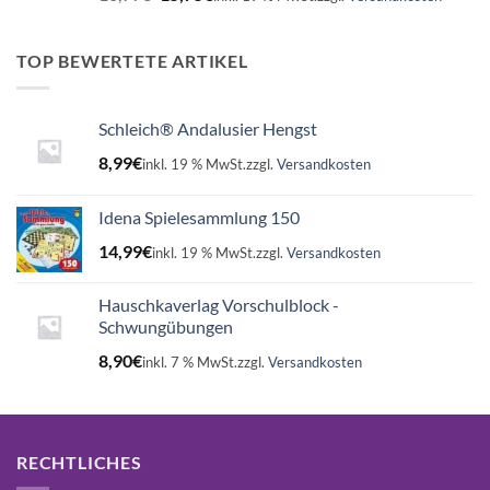
Preis
Preis
war:
ist:
16,99€
15,75€.
TOP BEWERTETE ARTIKEL
Schleich® Andalusier Hengst
8,99
€
inkl. 19 % MwSt.
zzgl.
Versandkosten
Idena Spielesammlung 150
14,99
€
inkl. 19 % MwSt.
zzgl.
Versandkosten
Hauschkaverlag Vorschulblock -
Schwungübungen
8,90
€
inkl. 7 % MwSt.
zzgl.
Versandkosten
RECHTLICHES