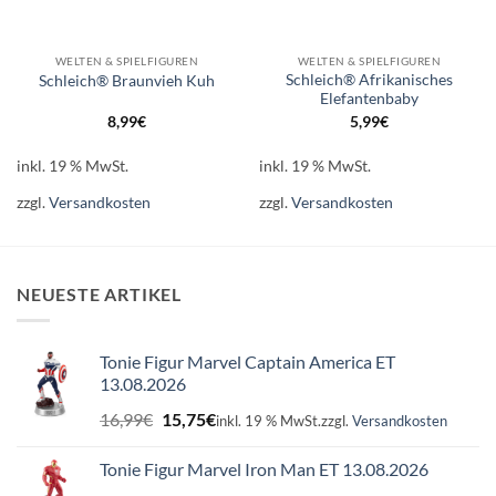
WELTEN & SPIELFIGUREN
WELTEN & SPIELFIGUREN
Schleich® Afrikanisches
Schleich® Braunvieh Kuh
Elefantenbaby
8,99
€
5,99
€
inkl. 19 % MwSt.
inkl. 19 % MwSt.
zzgl.
Versandkosten
zzgl.
Versandkosten
NEUESTE ARTIKEL
Tonie Figur Marvel Captain America ET
13.08.2026
Ursprünglicher
Aktueller
16,99
€
15,75
€
inkl. 19 % MwSt.
zzgl.
Versandkosten
Preis
Preis
war:
ist:
Tonie Figur Marvel Iron Man ET 13.08.2026
16,99€
15,75€.