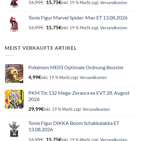
Ursprünglicher
Aktueller
16,99
€
15,75
€
inkl. 19 % MwSt.
zzgl.
Versandkosten
Preis
Preis
war:
ist:
Tonie Figur Marvel Spider-Man ET 13.08.2026
16,99€
15,75€.
Ursprünglicher
Aktueller
16,99
€
15,75
€
inkl. 19 % MwSt.
zzgl.
Versandkosten
Preis
Preis
war:
ist:
16,99€
15,75€.
MEIST VERKAUFTE ARTIKEL
Pokémon ME03 Optimale Ordnung Booster
4,99
€
inkl. 19 % MwSt.
zzgl.
Versandkosten
PKM Tin 132 Mega-Zeraora ex EVT 28. August
2026
29,99
€
inkl. 19 % MwSt.
zzgl.
Versandkosten
Tonie Figur DIKKA Boom Schakkalakka ET
13.08.2026
Ursprünglicher
Aktueller
16,99
€
15,75
€
inkl. 19 % MwSt.
zzgl.
Versandkosten