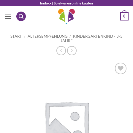
Zum
lindaxx | Spielwaren online kaufen
Inhalt
0
springen
START
/
ALTERSEMPFEHLUNG
/
KINDERGARTENKIND - 3-5
JAHRE
Auf die
Wunschliste