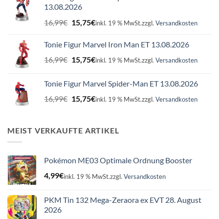
13.08.2026
Ursprünglicher
Aktueller
16,99
€
15,75
€
inkl. 19 % MwSt.
zzgl.
Versandkosten
Preis
Preis
war:
ist:
Tonie Figur Marvel Iron Man ET 13.08.2026
16,99€
15,75€.
Ursprünglicher
Aktueller
16,99
€
15,75
€
inkl. 19 % MwSt.
zzgl.
Versandkosten
Preis
Preis
war:
ist:
Tonie Figur Marvel Spider-Man ET 13.08.2026
16,99€
15,75€.
Ursprünglicher
Aktueller
16,99
€
15,75
€
inkl. 19 % MwSt.
zzgl.
Versandkosten
Preis
Preis
war:
ist:
16,99€
15,75€.
MEIST VERKAUFTE ARTIKEL
Pokémon ME03 Optimale Ordnung Booster
4,99
€
inkl. 19 % MwSt.
zzgl.
Versandkosten
PKM Tin 132 Mega-Zeraora ex EVT 28. August
2026