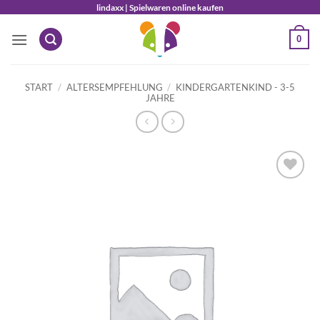
Zum
lindaxx | Spielwaren online kaufen
Inhalt
0
springen
START
/
ALTERSEMPFEHLUNG
/
KINDERGARTENKIND - 3-5
JAHRE
Auf die
Wunschliste