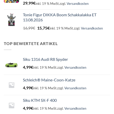
29,99
€
inkl. 19 % MwSt.
zzgl.
Versandkosten
Tonie Figur DIKKA Boom Schakkalakka ET
13.08.2026
Ursprünglicher
Aktueller
16,99
€
15,75
€
inkl. 19 % MwSt.
zzgl.
Versandkosten
Preis
Preis
war:
ist:
16,99€
15,75€.
TOP BEWERTETE ARTIKEL
Siku 1316 Audi R8 Spyder
4,99
€
inkl. 19 % MwSt.
zzgl.
Versandkosten
Schleich® Maine-Coon-Katze
4,99
€
inkl. 19 % MwSt.
zzgl.
Versandkosten
Siku KTM SX-F 400
4,99
€
inkl. 19 % MwSt.
zzgl.
Versandkosten