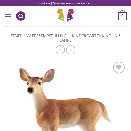
Zum
lindaxx | Spielwaren online kaufen
Inhalt
0
springen
START
/
ALTERSEMPFEHLUNG
/
KINDERGARTENKIND - 3-5
JAHRE
Auf die
Wunschliste