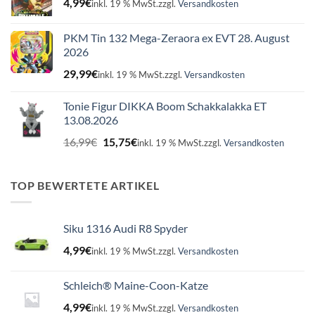
4,99
€
inkl. 19 % MwSt.
zzgl.
Versandkosten
PKM Tin 132 Mega-Zeraora ex EVT 28. August
2026
29,99
€
inkl. 19 % MwSt.
zzgl.
Versandkosten
Tonie Figur DIKKA Boom Schakkalakka ET
13.08.2026
Ursprünglicher
Aktueller
16,99
€
15,75
€
inkl. 19 % MwSt.
zzgl.
Versandkosten
Preis
Preis
war:
ist:
16,99€
15,75€.
TOP BEWERTETE ARTIKEL
Siku 1316 Audi R8 Spyder
4,99
€
inkl. 19 % MwSt.
zzgl.
Versandkosten
Schleich® Maine-Coon-Katze
4,99
€
inkl. 19 % MwSt.
zzgl.
Versandkosten