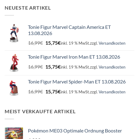
NEUESTE ARTIKEL
Tonie Figur Marvel Captain America ET
13.08.2026
Ursprünglicher
Aktueller
16,99
€
15,75
€
inkl. 19 % MwSt.
zzgl.
Versandkosten
Preis
Preis
war:
ist:
Tonie Figur Marvel Iron Man ET 13.08.2026
16,99€
15,75€.
Ursprünglicher
Aktueller
16,99
€
15,75
€
inkl. 19 % MwSt.
zzgl.
Versandkosten
Preis
Preis
war:
ist:
Tonie Figur Marvel Spider-Man ET 13.08.2026
16,99€
15,75€.
Ursprünglicher
Aktueller
16,99
€
15,75
€
inkl. 19 % MwSt.
zzgl.
Versandkosten
Preis
Preis
war:
ist:
16,99€
15,75€.
MEIST VERKAUFTE ARTIKEL
Pokémon ME03 Optimale Ordnung Booster