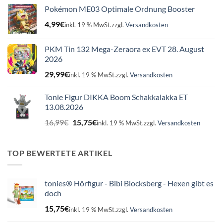
Pokémon ME03 Optimale Ordnung Booster
4,99
€
inkl. 19 % MwSt.
zzgl.
Versandkosten
PKM Tin 132 Mega-Zeraora ex EVT 28. August
2026
29,99
€
inkl. 19 % MwSt.
zzgl.
Versandkosten
Tonie Figur DIKKA Boom Schakkalakka ET
13.08.2026
Ursprünglicher
Aktueller
16,99
€
15,75
€
inkl. 19 % MwSt.
zzgl.
Versandkosten
Preis
Preis
war:
ist:
16,99€
15,75€.
TOP BEWERTETE ARTIKEL
tonies® Hörfigur - Bibi Blocksberg - Hexen gibt es
doch
15,75
€
inkl. 19 % MwSt.
zzgl.
Versandkosten