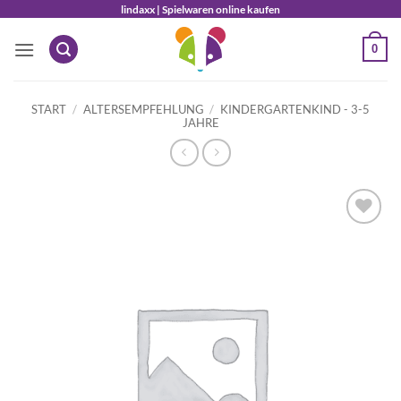
Zum
lindaxx | Spielwaren online kaufen
Inhalt
0
springen
START
/
ALTERSEMPFEHLUNG
/
KINDERGARTENKIND - 3-5
JAHRE
Auf die
Wunschliste