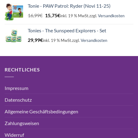
Tonie - PAW Patrol: Ryder (Novi 11-25)
Ursprünglicher
Aktueller
16,99
€
15,75
€
inkl. 19 % MwSt.
zzgl.
Versandkosten
Preis
Preis
war:
ist:
Tonies - The Sunspeed Explorers - Set
16,99€
15,75€.
29,99
€
inkl. 19 % MwSt.
zzgl.
Versandkosten
RECHTLICHES
Impressum
Datenschutz
Allgemeine Geschäftsbedingungen
Zahlungsweisen
Widerruf