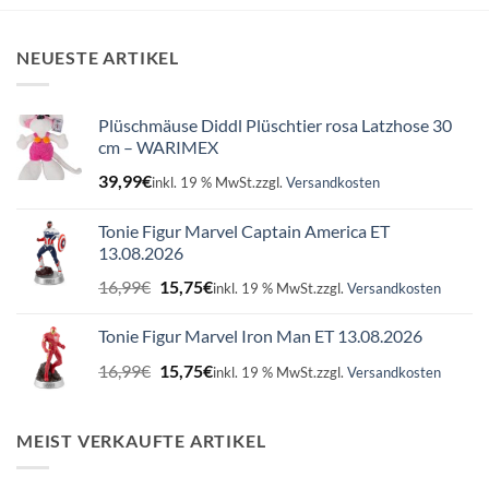
NEUESTE ARTIKEL
Plüschmäuse Diddl Plüschtier rosa Latzhose 30
cm – WARIMEX
39,99
€
inkl. 19 % MwSt.
zzgl.
Versandkosten
Tonie Figur Marvel Captain America ET
13.08.2026
Ursprünglicher
Aktueller
16,99
€
15,75
€
inkl. 19 % MwSt.
zzgl.
Versandkosten
Preis
Preis
war:
ist:
Tonie Figur Marvel Iron Man ET 13.08.2026
16,99€
15,75€.
Ursprünglicher
Aktueller
16,99
€
15,75
€
inkl. 19 % MwSt.
zzgl.
Versandkosten
Preis
Preis
war:
ist:
16,99€
15,75€.
MEIST VERKAUFTE ARTIKEL