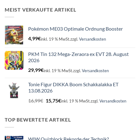
war:
ist:
16,99€
15,75€.
MEIST VERKAUFTE ARTIKEL
Pokémon ME03 Optimale Ordnung Booster
4,99
€
inkl. 19 % MwSt.
zzgl.
Versandkosten
PKM Tin 132 Mega-Zeraora ex EVT 28. August
2026
29,99
€
inkl. 19 % MwSt.
zzgl.
Versandkosten
Tonie Figur DIKKA Boom Schakkalakka ET
13.08.2026
Ursprünglicher
Aktueller
16,99
€
15,75
€
inkl. 19 % MwSt.
zzgl.
Versandkosten
Preis
Preis
war:
ist:
16,99€
15,75€.
TOP BEWERTETE ARTIKEL
WIW Quizblock Rekorde der Technik?