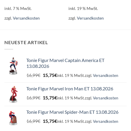
inkl. 7 % MwSt.
inkl. 19 % MwSt.
zzgl.
Versandkosten
zzgl.
Versandkosten
NEUESTE ARTIKEL
Tonie Figur Marvel Captain America ET
13.08.2026
Ursprünglicher
Aktueller
16,99
€
15,75
€
inkl. 19 % MwSt.
zzgl.
Versandkosten
Preis
Preis
war:
ist:
Tonie Figur Marvel Iron Man ET 13.08.2026
16,99€
15,75€.
Ursprünglicher
Aktueller
16,99
€
15,75
€
inkl. 19 % MwSt.
zzgl.
Versandkosten
Preis
Preis
war:
ist:
Tonie Figur Marvel Spider-Man ET 13.08.2026
16,99€
15,75€.
Ursprünglicher
Aktueller
16,99
€
15,75
€
inkl. 19 % MwSt.
zzgl.
Versandkosten
Preis
Preis