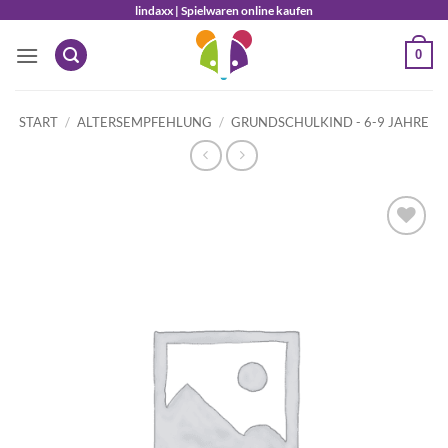
Zum
lindaxx | Spielwaren online kaufen
Inhalt
0
springen
START
/
ALTERSEMPFEHLUNG
/
GRUNDSCHULKIND - 6-9 JAHRE
Auf die
Wunschliste