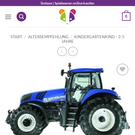
Zum
lindaxx | Spielwaren online kaufen
Inhalt
0
springen
START
/
ALTERSEMPFEHLUNG
/
KINDERGARTENKIND - 3-5
JAHRE
Auf die
Wunschliste