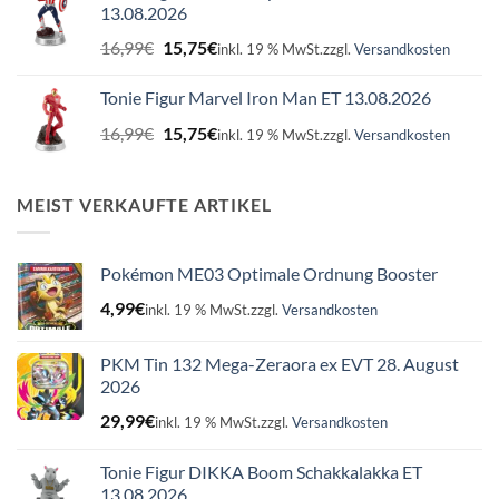
13.08.2026
Ursprünglicher
Aktueller
16,99
€
15,75
€
inkl. 19 % MwSt.
zzgl.
Versandkosten
Preis
Preis
war:
ist:
Tonie Figur Marvel Iron Man ET 13.08.2026
16,99€
15,75€.
Ursprünglicher
Aktueller
16,99
€
15,75
€
inkl. 19 % MwSt.
zzgl.
Versandkosten
Preis
Preis
war:
ist:
16,99€
15,75€.
MEIST VERKAUFTE ARTIKEL
Pokémon ME03 Optimale Ordnung Booster
4,99
€
inkl. 19 % MwSt.
zzgl.
Versandkosten
PKM Tin 132 Mega-Zeraora ex EVT 28. August
2026
29,99
€
inkl. 19 % MwSt.
zzgl.
Versandkosten
Tonie Figur DIKKA Boom Schakkalakka ET
13.08.2026