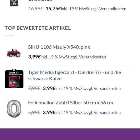
Ursprünglicher
Aktueller
16,99
€
15,75
€
inkl. 19 % MwSt.
zzgl.
Versandkosten
Preis
Preis
war:
ist:
16,99€
15,75€.
TOP BEWERTETE ARTIKEL
SIKU 1106 Mauly X540, pink
3,99
€
inkl. 19 % MwSt.
zzgl.
Versandkosten
Tiger Media tigercard - Die drei ??? - und die
schwarze Katze
Ursprünglicher
Aktueller
7,99
€
3,99
€
inkl. 19 % MwSt.
zzgl.
Versandkosten
Preis
Preis
war:
ist:
Folienballon Zahl 0 Silber 50 cm x 66 cm
7,99€
3,99€.
Ursprünglicher
Aktueller
5,99
€
3,99
€
inkl. 19 % MwSt.
zzgl.
Versandkosten
Preis
Preis
war:
ist:
5,99€
3,99€.