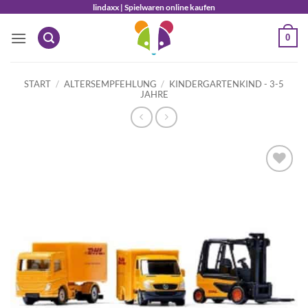
Zum
lindaxx | Spielwaren online kaufen
Inhalt
0
springen
START
/
ALTERSEMPFEHLUNG
/
KINDERGARTENKIND - 3-5
JAHRE
Auf die
Wunschliste