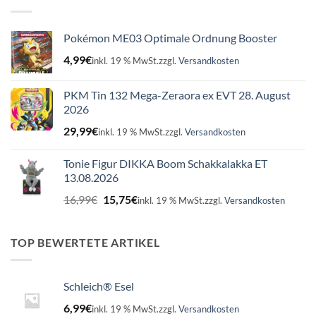
Pokémon ME03 Optimale Ordnung Booster
4,99
€
inkl. 19 % MwSt.
zzgl.
Versandkosten
PKM Tin 132 Mega-Zeraora ex EVT 28. August
2026
29,99
€
inkl. 19 % MwSt.
zzgl.
Versandkosten
Tonie Figur DIKKA Boom Schakkalakka ET
13.08.2026
Ursprünglicher
Aktueller
16,99
€
15,75
€
inkl. 19 % MwSt.
zzgl.
Versandkosten
Preis
Preis
war:
ist:
16,99€
15,75€.
TOP BEWERTETE ARTIKEL
Schleich® Esel
6,99
€
inkl. 19 % MwSt.
zzgl.
Versandkosten