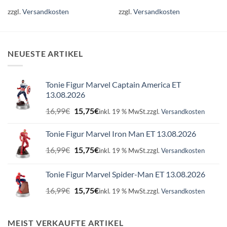
zzgl.
Versandkosten
zzgl.
Versandkosten
NEUESTE ARTIKEL
Tonie Figur Marvel Captain America ET
13.08.2026
Ursprünglicher
Aktueller
16,99
€
15,75
€
inkl. 19 % MwSt.
zzgl.
Versandkosten
Preis
Preis
war:
ist:
Tonie Figur Marvel Iron Man ET 13.08.2026
16,99€
15,75€.
Ursprünglicher
Aktueller
16,99
€
15,75
€
inkl. 19 % MwSt.
zzgl.
Versandkosten
Preis
Preis
war:
ist:
Tonie Figur Marvel Spider-Man ET 13.08.2026
16,99€
15,75€.
Ursprünglicher
Aktueller
16,99
€
15,75
€
inkl. 19 % MwSt.
zzgl.
Versandkosten
Preis
Preis
war:
ist:
16,99€
15,75€.
MEIST VERKAUFTE ARTIKEL