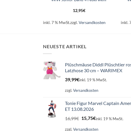
95
€
12,95
€
.
Versandkosten
inkl. 7 % MwSt.
zzgl.
Versandkosten
inkl.
NEUESTE ARTIKEL
Plüschmäuse Diddl Plüschtier ro
Latzhose 30 cm – WARIMEX
39,99
€
inkl. 19 % MwSt.
zzgl.
Versandkosten
Tonie Figur Marvel Captain Amer
ET 13.08.2026
Ursprünglicher
Aktueller
16,99
€
15,75
€
inkl. 19 % MwSt.
Preis
Preis
war:
ist:
zzgl.
Versandkosten