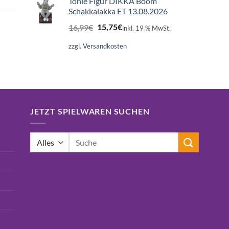
Tonie Figur DIKKA Boom
Schakkalakka ET 13.08.2026
Ursprünglicher
Aktueller
16,99
€
15,75
€
inkl. 19 % MwSt.
Preis
Preis
war:
ist:
zzgl.
Versandkosten
16,99€
15,75€.
JETZT SPIELWAREN SUCHEN
Suchen
nach: