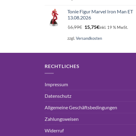
16,99€
15,75€.
Tonie Figur Marvel Iron Man ET
13.08.2026
Ursprünglicher
Aktueller
16,99
€
15,75
€
inkl. 19 % MwSt.
Preis
Preis
war:
ist:
zzgl.
Versandkosten
16,99€
15,75€.
RECHTLICHES
Impressum
Datenschutz
Allgemeine Geschäftsbedingungen
Zahlungsweisen
Widerruf