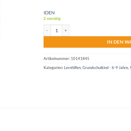
IDEN
2 vorrätig
Smart Games IQ Puzzler Pro Menge
IN DEN 
Artikelnummer:
10141845
Kategorien:
Lernhilfen
,
Grundschulkind - 6-9 Jahre
,