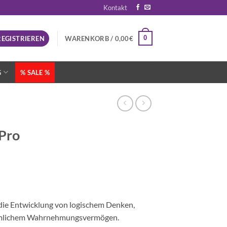
Kontakt
0
REGISTRIEREN
WARENKORB /
0,00
€
G
% SALE %
Pro
 die Entwicklung von logischem Denken,
äumlichem Wahrnehmungsvermögen.