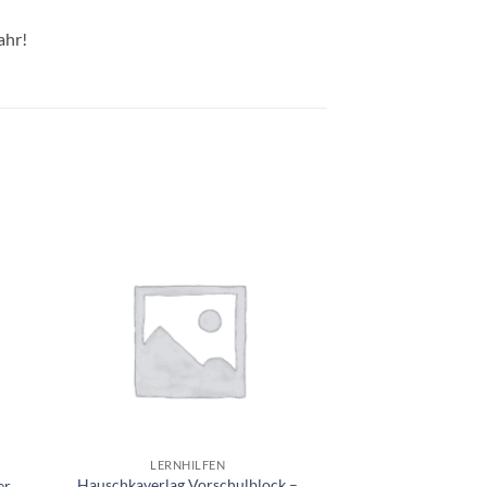
ahr!
e
Auf die
ste
Wunschliste
+
LERNHILFEN
Hauschkaverlag Vorschulblock –
er