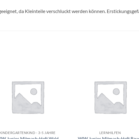
geeignet, da Kleinteile verschluckt werden können. Erstickungsgef
Auf die
Auf di
Wunschliste
Wunschli
+
KINDERGARTENKIND - 3-5 JAHRE
LERNHILFEN
IW Junior Mitmach-Heft Wald
WIW Junior Mitmach-Heft Bau