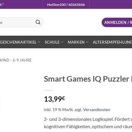
t *
Hotline 030 / 60265846
n
ANMELDEN / 
GESCHENKARTIKEL
SCHULE
MARKEN
ALTERSEMPFEHLUN
IND - 6-9 JAHRE
Smart Games IQ Puzzler 
Auf die
Wunschliste
13,99
€
inkl. 19 % MwSt.
zzgl.
Versandkosten
2- und 3-dimensionales Logikspiel. Fördert
kognitiven Fähigkeiten, optischem und r