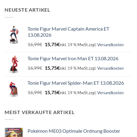
NEUESTE ARTIKEL
Tonie Figur Marvel Captain America ET
13.08.2026
Ursprünglicher
Aktueller
16,99
€
15,75
€
inkl. 19 % MwSt.
zzgl.
Versandkosten
Preis
Preis
war:
ist:
Tonie Figur Marvel Iron Man ET 13.08.2026
16,99€
15,75€.
Ursprünglicher
Aktueller
16,99
€
15,75
€
inkl. 19 % MwSt.
zzgl.
Versandkosten
Preis
Preis
war:
ist:
Tonie Figur Marvel Spider-Man ET 13.08.2026
16,99€
15,75€.
Ursprünglicher
Aktueller
16,99
€
15,75
€
inkl. 19 % MwSt.
zzgl.
Versandkosten
Preis
Preis
war:
ist:
16,99€
15,75€.
MEIST VERKAUFTE ARTIKEL
Pokémon ME03 Optimale Ordnung Booster