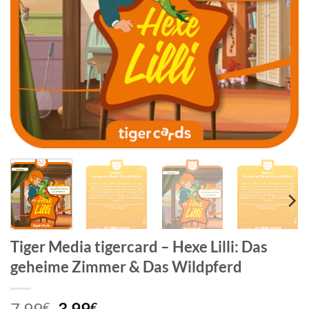
Tiger Media tigercard – Hexe Lilli: Das
geheime Zimmer & Das Wildpferd
Ursprünglicher
Aktueller
7,99
3,99
€
€