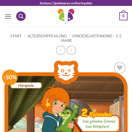
Zum
lindaxx | Spielwaren online kaufen
Inhalt
0
springen
START
/
ALTERSEMPFEHLUNG
/
KINDERGARTENKIND - 3-5
JAHRE
-50%
Auf die
Wunschliste