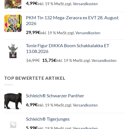
4,99
€
inkl. 19 % MwSt.
zzgl.
Versandkosten
PKM Tin 132 Mega-Zeraora ex EVT 28. August
2026
29,99
€
inkl. 19 % MwSt.
zzgl.
Versandkosten
Tonie Figur DIKKA Boom Schakkalakka ET
13.08.2026
Ursprünglicher
Aktueller
16,99
€
15,75
€
inkl. 19 % MwSt.
zzgl.
Versandkosten
Preis
Preis
war:
ist:
16,99€
15,75€.
TOP BEWERTETE ARTIKEL
Schleich® Schwarzer Panther
6,99
€
inkl. 19 % MwSt.
zzgl.
Versandkosten
Schleich® Tigerjunges
5,99
€
inkl. 19 % MwSt.
zzgl.
Versandkosten