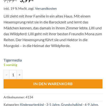
Preis
Preis
inkl. 19 % MwSt.
zzgl.
Versandkosten
war:
ist:
7,99€
3,99€.
Lilli zieht mit ihrer Familie in ein altes Haus. Mit einem
Hexensprung reist sie in die Barockzeit und lernt das
Mädchen kennen, das damals in ihrem Zimmer lebte. Lilli und
das Wildpferd: Lilli geht mit ihrer besten Freundin Mona zum
Reiten. Der Hexensprung führt sie und Hektor in die
Mongolei – in die Heimat der Wildpferde.
Tigermedia
5 vorrätig
Tiger Media tigercard - Hexe Lilli: Das geheime Zimmer & Das Wildp
IN DEN WARENKORB
Artikelnummer:
4134
Kategorien:
Kindergartenkind - 3-5 Jahre
,
Grundschulkind - 6-9 Jahre
,