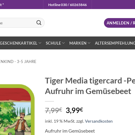
t *
Hotline 030 / 60265846
n
ANMELDEN / 
GESCHENKARTIKEL
SCHULE
MARKEN
ALTERSEMPFEHLUN
NKIND - 3-5 JAHRE
Tiger Media tigercard -P
Aufruhr im Gemüsebeet
Auf die
Wunschliste
Ursprünglicher
Aktueller
7,99
3,99
€
€
Preis
Preis
inkl. 19 % MwSt.
zzgl.
Versandkosten
war:
ist:
7,99€
3,99€.
Aufruhr im Gemüsebeet