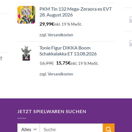
PKM Tin 132 Mega-Zeraora ex EVT
28. August 2026
29,99
€
inkl. 19 % MwSt.
zzgl.
Versandkosten
Tonie Figur DIKKA Boom
Schakkalakka ET 13.08.2026
ET
Ursprünglicher
Aktueller
16,99
€
15,75
€
inkl. 19 % MwSt.
Preis
Preis
war:
ist:
zzgl.
Versandkosten
16,99€
15,75€.
JETZT SPIELWAREN SUCHEN
Suchen