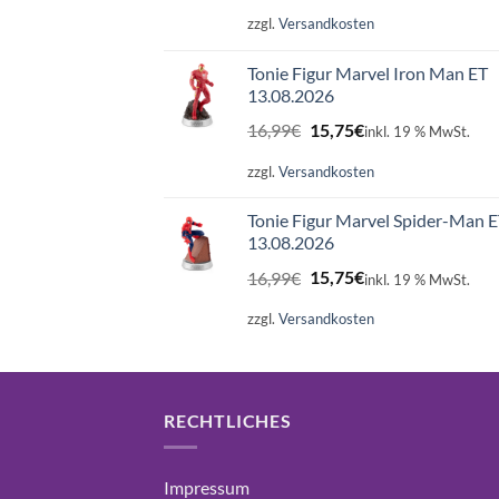
war:
ist:
zzgl.
Versandkosten
16,99€
15,75€.
Tonie Figur Marvel Iron Man ET
13.08.2026
Ursprünglicher
Aktueller
16,99
€
15,75
€
inkl. 19 % MwSt.
Preis
Preis
war:
ist:
zzgl.
Versandkosten
16,99€
15,75€.
Tonie Figur Marvel Spider-Man 
13.08.2026
Ursprünglicher
Aktueller
16,99
€
15,75
€
inkl. 19 % MwSt.
Preis
Preis
war:
ist:
zzgl.
Versandkosten
16,99€
15,75€.
RECHTLICHES
Impressum