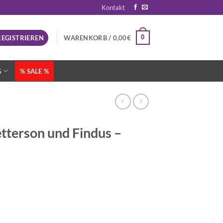
Kontakt
0
REGISTRIEREN
WARENKORB /
0,00
€
G
% SALE %
etterson und Findus –