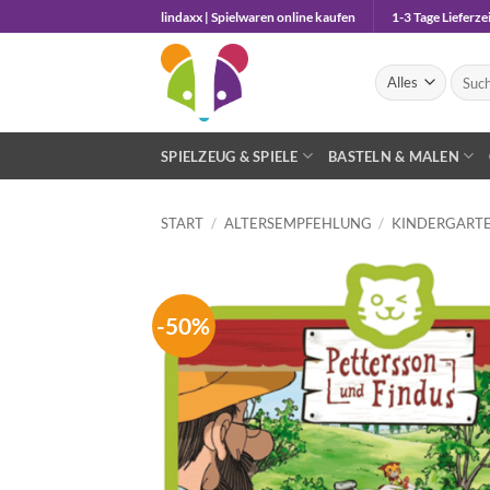
Zum
lindaxx | Spielwaren online kaufen
1-3 Tage Lieferzei
Inhalt
springen
Suche
nach:
SPIELZEUG & SPIELE
BASTELN & MALEN
START
/
ALTERSEMPFEHLUNG
/
KINDERGARTE
-50%