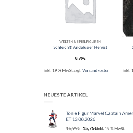
+
+
SPIELFIGUREN
WELTEN & SPIELFIGUREN
Giraffenbaby
Schleich® Andalusier Hengst
99
€
8,99
€
l.
Versandkosten
inkl. 19 % MwSt.
zzgl.
Versandkosten
inkl.
NEUESTE ARTIKEL
Tonie Figur Marvel Captain Amer
ET 13.08.2026
Ursprünglicher
Aktueller
16,99
€
15,75
€
inkl. 19 % MwSt.
Preis
Preis