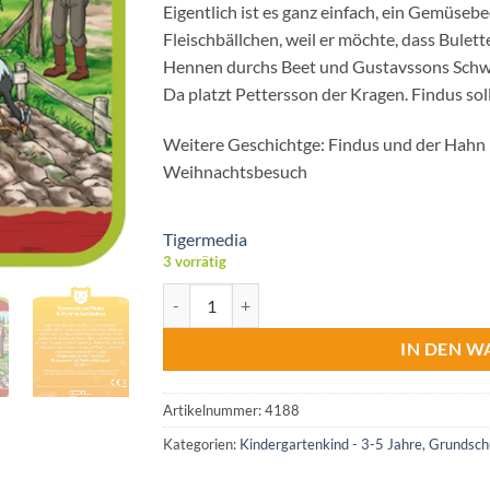
Eigentlich ist es ganz einfach, ein Gemüseb
Fleischbällchen, weil er möchte, dass Bule
Hennen durchs Beet und Gustavssons Schwein
Da platzt Pettersson der Kragen. Findus so
Weitere Geschichtge: Findus und der Hahn 
Weihnachtsbesuch
Tigermedia
3 vorrätig
Tiger Media tigercard -Petterson und Findus -
IN DEN 
Artikelnummer:
4188
Kategorien:
Kindergartenkind - 3-5 Jahre
,
Grundschu