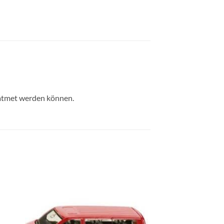
geatmet werden können.
e
Auf die
ste
Wunschliste