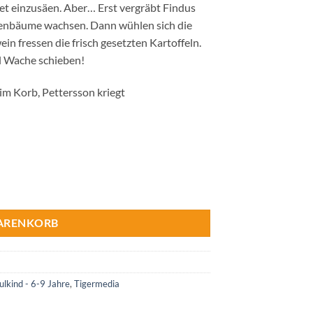
eet einzusäen. Aber… Erst vergräbt Findus
ttenbäume wachsen. Dann wühlen sich die
 fressen die frisch gesetzten Kartoffeln.
ll Wache schieben!
im Korb, Pettersson kriegt
 Aufruhr im Gemüsebeet Menge
WARENKORB
lkind - 6-9 Jahre
,
Tigermedia