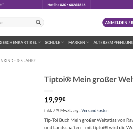
t *
Hotline 030 / 60265846
n
ANMELDEN / 
GESCHENKARTIKEL
SCHULE
MARKEN
ALTERSEMPFEHLUN
NKIND - 3-5 JAHRE
Tiptoi® Mein großer Wel
Auf die
Wunschliste
19,99
€
inkl. 7 % MwSt.
zzgl.
Versandkosten
Tip-Toi Buch Mein großer Weltatlas von Ra
und Landschaften – mit tiptoi® wird die W