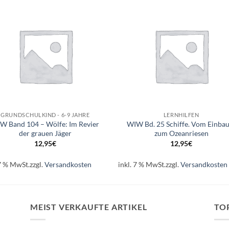
Auf die
Auf di
Wunschliste
Wunschli
+
GRUNDSCHULKIND - 6-9 JAHRE
LERNHILFEN
W Band 104 – Wölfe: Im Revier
WIW Bd. 25 Schiffe. Vom Einba
der grauen Jäger
zum Ozeanriesen
12,95
€
12,95
€
 7 % MwSt.
zzgl.
Versandkosten
inkl. 7 % MwSt.
zzgl.
Versandkosten
MEIST VERKAUFTE ARTIKEL
TO