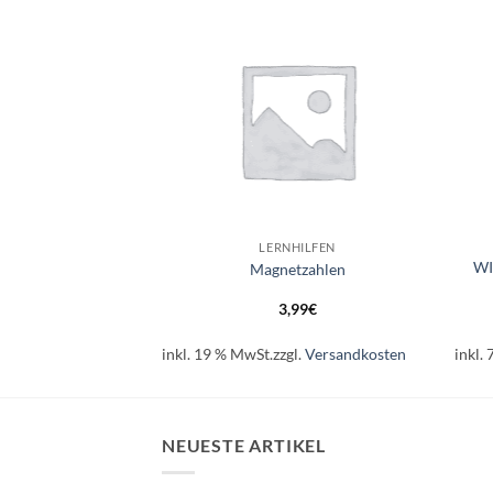
Auf die
Auf die
Wunschliste
Wunschliste
+
+
HILFEN
LERNHILFEN
Kindergartenblock
WI
Magnetzahlen
en,Fehler finden
90
€
3,99
€
.
Versandkosten
inkl. 19 % MwSt.
zzgl.
Versandkosten
inkl.
NEUESTE ARTIKEL