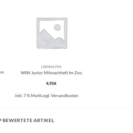
e
Auf die
ste
Wunschliste
+
LERNHILFEN
um
WIW Junior Mitmachheft Im Zoo
4,95
€
inkl. 7 % MwSt.
zzgl.
Versandkosten
P BEWERTETE ARTIKEL