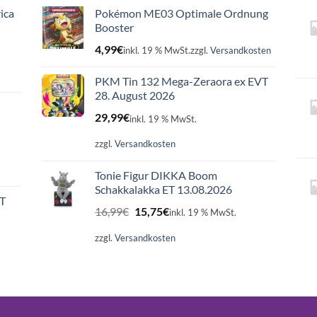
ica
Pokémon ME03 Optimale Ordnung
Booster
4,99
€
inkl. 19 % MwSt.
zzgl.
Versandkosten
PKM Tin 132 Mega-Zeraora ex EVT
28. August 2026
29,99
€
inkl. 19 % MwSt.
zzgl.
Versandkosten
Tonie Figur DIKKA Boom
Schakkalakka ET 13.08.2026
ET
Ursprünglicher
Aktueller
16,99
€
15,75
€
inkl. 19 % MwSt.
Preis
Preis
war:
ist:
zzgl.
Versandkosten
16,99€
15,75€.