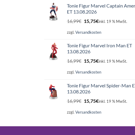
Tonie Figur Marvel Captain Amer
ET 13.08.2026
Ursprünglicher
Aktueller
16,99
€
15,75
€
inkl. 19 % MwSt.
Preis
Preis
war:
ist:
zzgl.
Versandkosten
16,99€
15,75€.
Tonie Figur Marvel Iron Man ET
13.08.2026
Ursprünglicher
Aktueller
16,99
€
15,75
€
inkl. 19 % MwSt.
Preis
Preis
war:
ist:
zzgl.
Versandkosten
16,99€
15,75€.
Tonie Figur Marvel Spider-Man 
13.08.2026
Ursprünglicher
Aktueller
16,99
€
15,75
€
inkl. 19 % MwSt.
Preis
Preis
war:
ist:
zzgl.
Versandkosten
16,99€
15,75€.