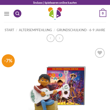
Zum
lindaxx | Spielwaren online kaufen
Inhalt
0
springen
START
/
ALTERSEMPFEHLUNG
/
GRUNDSCHULKIND - 6-9 JAHRE
-7%
Auf die
Wunschliste