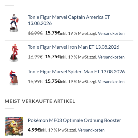
Tonie Figur Marvel Captain America ET
13.08.2026
Ursprünglicher
Aktueller
16,99
€
15,75
€
inkl. 19 % MwSt.
zzgl.
Versandkosten
Preis
Preis
war:
ist:
Tonie Figur Marvel Iron Man ET 13.08.2026
16,99€
15,75€.
Ursprünglicher
Aktueller
16,99
€
15,75
€
inkl. 19 % MwSt.
zzgl.
Versandkosten
Preis
Preis
war:
ist:
Tonie Figur Marvel Spider-Man ET 13.08.2026
16,99€
15,75€.
Ursprünglicher
Aktueller
16,99
€
15,75
€
inkl. 19 % MwSt.
zzgl.
Versandkosten
Preis
Preis
war:
ist:
16,99€
15,75€.
MEIST VERKAUFTE ARTIKEL
Pokémon ME03 Optimale Ordnung Booster
4,99
€
inkl. 19 % MwSt.
zzgl.
Versandkosten