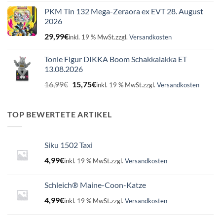
PKM Tin 132 Mega-Zeraora ex EVT 28. August
2026
29,99
€
inkl. 19 % MwSt.
zzgl.
Versandkosten
Tonie Figur DIKKA Boom Schakkalakka ET
13.08.2026
Ursprünglicher
Aktueller
16,99
€
15,75
€
inkl. 19 % MwSt.
zzgl.
Versandkosten
Preis
Preis
war:
ist:
16,99€
15,75€.
TOP BEWERTETE ARTIKEL
Siku 1502 Taxi
4,99
€
inkl. 19 % MwSt.
zzgl.
Versandkosten
Schleich® Maine-Coon-Katze
4,99
€
inkl. 19 % MwSt.
zzgl.
Versandkosten