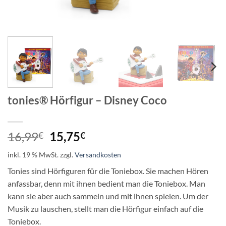
tonies® Hörfigur – Disney Coco
Ursprünglicher
Aktueller
16,99
15,75
€
€
Preis
Preis
inkl. 19 % MwSt.
zzgl.
Versandkosten
war:
ist:
16,99€
15,75€.
Tonies sind Hörfiguren für die Toniebox. Sie machen Hören
anfassbar, denn mit ihnen bedient man die Toniebox. Man
kann sie aber auch sammeln und mit ihnen spielen. Um der
Musik zu lauschen, stellt man die Hörfigur einfach auf die
Toniebox.