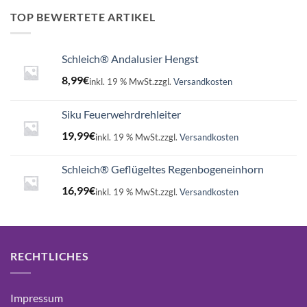
16,99€
15,75€.
TOP BEWERTETE ARTIKEL
Schleich® Andalusier Hengst
8,99
€
inkl. 19 % MwSt.
zzgl.
Versandkosten
Siku Feuerwehrdrehleiter
19,99
€
inkl. 19 % MwSt.
zzgl.
Versandkosten
Schleich® Geflügeltes Regenbogeneinhorn
16,99
€
inkl. 19 % MwSt.
zzgl.
Versandkosten
RECHTLICHES
Impressum