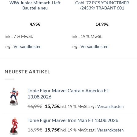
WIW Junior Mitmach-Heft
Cobi ’72 PCS YOUNGTIMER
Baustelle neu
/24539/ TRABANT 601
4,95
€
14,99
€
inkl. 7 % MwSt.
inkl. 19 % MwSt.
zzgl.
Versandkosten
zzgl.
Versandkosten
NEUESTE ARTIKEL
Tonie Figur Marvel Captain America ET
13.08.2026
Ursprünglicher
Aktueller
16,99
€
15,75
€
inkl. 19 % MwSt.
zzgl.
Versandkosten
Preis
Preis
war:
ist:
Tonie Figur Marvel Iron Man ET 13.08.2026
16,99€
15,75€.
Ursprünglicher
Aktueller
16,99
€
15,75
€
inkl. 19 % MwSt.
zzgl.
Versandkosten
Preis
Preis