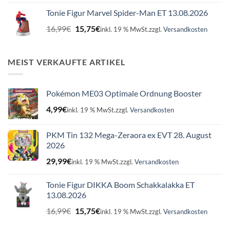
war:
ist:
Tonie Figur Marvel Spider-Man ET 13.08.2026
16,99€
15,75€.
Ursprünglicher
Aktueller
16,99
€
15,75
€
inkl. 19 % MwSt.
zzgl.
Versandkosten
Preis
Preis
war:
ist:
16,99€
15,75€.
MEIST VERKAUFTE ARTIKEL
Pokémon ME03 Optimale Ordnung Booster
4,99
€
inkl. 19 % MwSt.
zzgl.
Versandkosten
PKM Tin 132 Mega-Zeraora ex EVT 28. August
2026
29,99
€
inkl. 19 % MwSt.
zzgl.
Versandkosten
Tonie Figur DIKKA Boom Schakkalakka ET
13.08.2026
Ursprünglicher
Aktueller
16,99
€
15,75
€
inkl. 19 % MwSt.
zzgl.
Versandkosten
Preis
Preis
war:
ist: