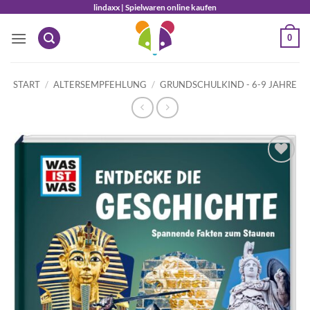
Zum
lindaxx | Spielwaren online kaufen
Inhalt
0
springen
START
/
ALTERSEMPFEHLUNG
/
GRUNDSCHULKIND - 6-9 JAHRE
Auf die
Wunschliste