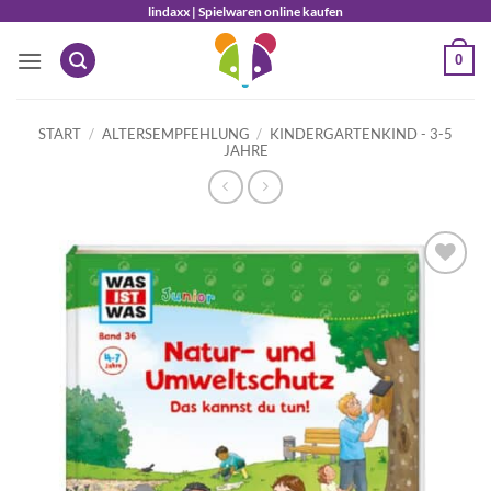
Zum
lindaxx | Spielwaren online kaufen
Inhalt
0
springen
START
/
ALTERSEMPFEHLUNG
/
KINDERGARTENKIND - 3-5
JAHRE
Auf die
Wunschliste