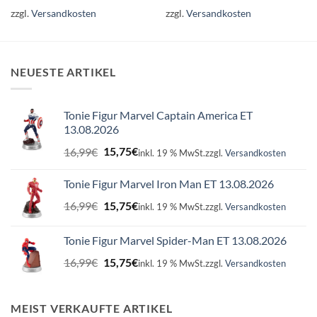
zzgl.
Versandkosten
zzgl.
Versandkosten
NEUESTE ARTIKEL
Tonie Figur Marvel Captain America ET
13.08.2026
Ursprünglicher
Aktueller
16,99
€
15,75
€
inkl. 19 % MwSt.
zzgl.
Versandkosten
Preis
Preis
war:
ist:
Tonie Figur Marvel Iron Man ET 13.08.2026
16,99€
15,75€.
Ursprünglicher
Aktueller
16,99
€
15,75
€
inkl. 19 % MwSt.
zzgl.
Versandkosten
Preis
Preis
war:
ist:
Tonie Figur Marvel Spider-Man ET 13.08.2026
16,99€
15,75€.
Ursprünglicher
Aktueller
16,99
€
15,75
€
inkl. 19 % MwSt.
zzgl.
Versandkosten
Preis
Preis
war:
ist:
16,99€
15,75€.
MEIST VERKAUFTE ARTIKEL