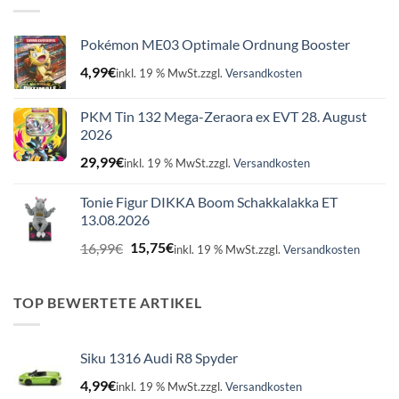
Pokémon ME03 Optimale Ordnung Booster
4,99
€
inkl. 19 % MwSt.
zzgl.
Versandkosten
PKM Tin 132 Mega-Zeraora ex EVT 28. August
2026
29,99
€
inkl. 19 % MwSt.
zzgl.
Versandkosten
Tonie Figur DIKKA Boom Schakkalakka ET
13.08.2026
Ursprünglicher
Aktueller
16,99
€
15,75
€
inkl. 19 % MwSt.
zzgl.
Versandkosten
Preis
Preis
war:
ist:
16,99€
15,75€.
TOP BEWERTETE ARTIKEL
Siku 1316 Audi R8 Spyder
4,99
€
inkl. 19 % MwSt.
zzgl.
Versandkosten