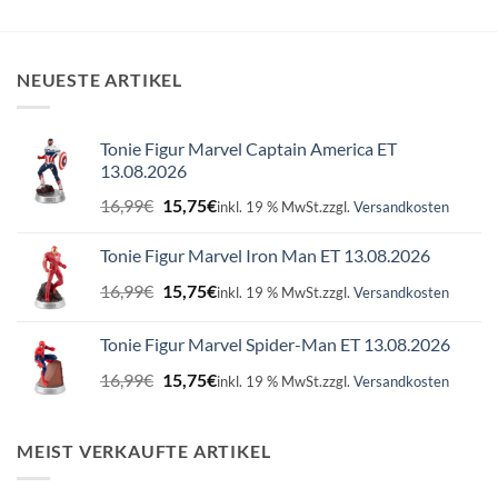
NEUESTE ARTIKEL
Tonie Figur Marvel Captain America ET
13.08.2026
Ursprünglicher
Aktueller
16,99
€
15,75
€
inkl. 19 % MwSt.
zzgl.
Versandkosten
Preis
Preis
war:
ist:
Tonie Figur Marvel Iron Man ET 13.08.2026
16,99€
15,75€.
Ursprünglicher
Aktueller
16,99
€
15,75
€
inkl. 19 % MwSt.
zzgl.
Versandkosten
Preis
Preis
war:
ist:
Tonie Figur Marvel Spider-Man ET 13.08.2026
16,99€
15,75€.
Ursprünglicher
Aktueller
16,99
€
15,75
€
inkl. 19 % MwSt.
zzgl.
Versandkosten
Preis
Preis
war:
ist:
16,99€
15,75€.
MEIST VERKAUFTE ARTIKEL