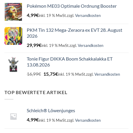
Pokémon ME03 Optimale Ordnung Booster
4,99
€
inkl. 19 % MwSt.
zzgl.
Versandkosten
PKM Tin 132 Mega-Zeraora ex EVT 28. August
2026
29,99
€
inkl. 19 % MwSt.
zzgl.
Versandkosten
Tonie Figur DIKKA Boom Schakkalakka ET
13.08.2026
Ursprünglicher
Aktueller
16,99
€
15,75
€
inkl. 19 % MwSt.
zzgl.
Versandkosten
Preis
Preis
war:
ist:
16,99€
15,75€.
TOP BEWERTETE ARTIKEL
Schleich® Löwenjunges
4,99
€
inkl. 19 % MwSt.
zzgl.
Versandkosten