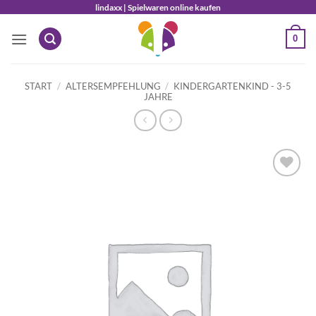
Zum
lindaxx | Spielwaren online kaufen
Inhalt
0
springen
START
/
ALTERSEMPFEHLUNG
/
KINDERGARTENKIND - 3-5
JAHRE
Auf die
Wunschliste