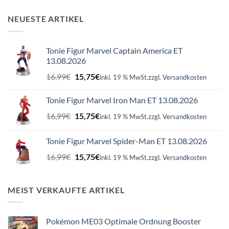
NEUESTE ARTIKEL
Tonie Figur Marvel Captain America ET
13.08.2026
Ursprünglicher
Aktueller
16,99
€
15,75
€
inkl. 19 % MwSt.
zzgl.
Versandkosten
Preis
Preis
war:
ist:
Tonie Figur Marvel Iron Man ET 13.08.2026
16,99€
15,75€.
Ursprünglicher
Aktueller
16,99
€
15,75
€
inkl. 19 % MwSt.
zzgl.
Versandkosten
Preis
Preis
war:
ist:
Tonie Figur Marvel Spider-Man ET 13.08.2026
16,99€
15,75€.
Ursprünglicher
Aktueller
16,99
€
15,75
€
inkl. 19 % MwSt.
zzgl.
Versandkosten
Preis
Preis
war:
ist:
16,99€
15,75€.
MEIST VERKAUFTE ARTIKEL
Pokémon ME03 Optimale Ordnung Booster