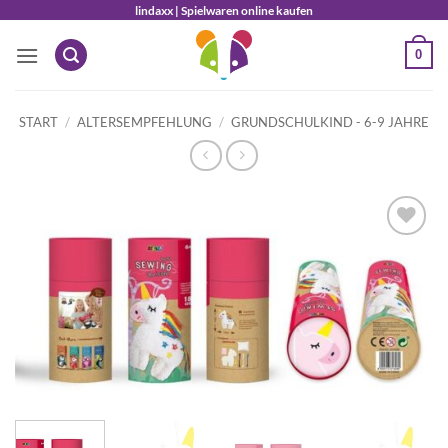
Zum
lindaxx | Spielwaren online kaufen
Inhalt
0
springen
START
/
ALTERSEMPFEHLUNG
/
GRUNDSCHULKIND - 6-9 JAHRE
Auf die
Wunschliste