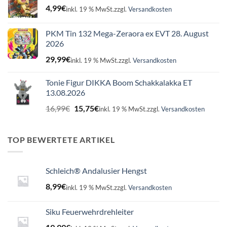
4,99
€
inkl. 19 % MwSt.
zzgl.
Versandkosten
PKM Tin 132 Mega-Zeraora ex EVT 28. August
2026
29,99
€
inkl. 19 % MwSt.
zzgl.
Versandkosten
Tonie Figur DIKKA Boom Schakkalakka ET
13.08.2026
Ursprünglicher
Aktueller
16,99
€
15,75
€
inkl. 19 % MwSt.
zzgl.
Versandkosten
Preis
Preis
war:
ist:
16,99€
15,75€.
TOP BEWERTETE ARTIKEL
Schleich® Andalusier Hengst
8,99
€
inkl. 19 % MwSt.
zzgl.
Versandkosten
Siku Feuerwehrdrehleiter