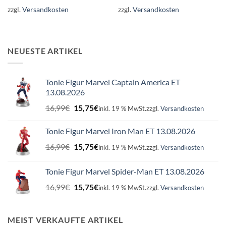
zzgl.
Versandkosten
zzgl.
Versandkosten
NEUESTE ARTIKEL
Tonie Figur Marvel Captain America ET
13.08.2026
Ursprünglicher
Aktueller
16,99
€
15,75
€
inkl. 19 % MwSt.
zzgl.
Versandkosten
Preis
Preis
war:
ist:
Tonie Figur Marvel Iron Man ET 13.08.2026
16,99€
15,75€.
Ursprünglicher
Aktueller
16,99
€
15,75
€
inkl. 19 % MwSt.
zzgl.
Versandkosten
Preis
Preis
war:
ist:
Tonie Figur Marvel Spider-Man ET 13.08.2026
16,99€
15,75€.
Ursprünglicher
Aktueller
16,99
€
15,75
€
inkl. 19 % MwSt.
zzgl.
Versandkosten
Preis
Preis
war:
ist:
16,99€
15,75€.
MEIST VERKAUFTE ARTIKEL