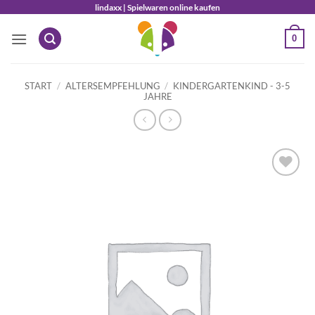
Zum
lindaxx | Spielwaren online kaufen
Inhalt
0
springen
START
/
ALTERSEMPFEHLUNG
/
KINDERGARTENKIND - 3-5
JAHRE
Auf die
Wunschliste