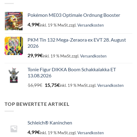
Pokémon ME03 Optimale Ordnung Booster
4,99
€
inkl. 19 % MwSt.
zzgl.
Versandkosten
PKM Tin 132 Mega-Zeraora ex EVT 28. August
2026
29,99
€
inkl. 19 % MwSt.
zzgl.
Versandkosten
Tonie Figur DIKKA Boom Schakkalakka ET
13.08.2026
Ursprünglicher
Aktueller
16,99
€
15,75
€
inkl. 19 % MwSt.
zzgl.
Versandkosten
Preis
Preis
war:
ist:
16,99€
15,75€.
TOP BEWERTETE ARTIKEL
Schleich® Kaninchen
4,99
€
inkl. 19 % MwSt.
zzgl.
Versandkosten