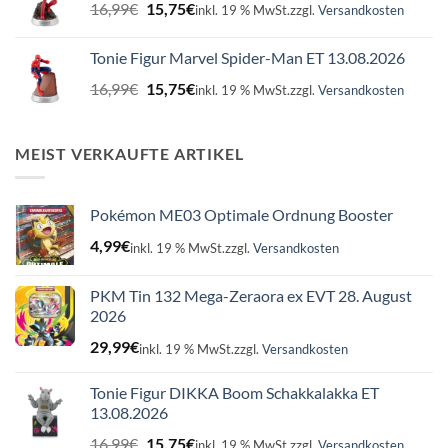
Ursprünglicher
Aktueller
16,99
€
15,75
€
inkl. 19 % MwSt.
zzgl.
Versandkosten
Preis
Preis
war:
ist:
Tonie Figur Marvel Spider-Man ET 13.08.2026
16,99€
15,75€.
Ursprünglicher
Aktueller
16,99
€
15,75
€
inkl. 19 % MwSt.
zzgl.
Versandkosten
Preis
Preis
war:
ist:
16,99€
15,75€.
MEIST VERKAUFTE ARTIKEL
Pokémon ME03 Optimale Ordnung Booster
4,99
€
inkl. 19 % MwSt.
zzgl.
Versandkosten
PKM Tin 132 Mega-Zeraora ex EVT 28. August
2026
29,99
€
inkl. 19 % MwSt.
zzgl.
Versandkosten
Tonie Figur DIKKA Boom Schakkalakka ET
13.08.2026
Ursprünglicher
Aktueller
16,99
€
15,75
€
inkl. 19 % MwSt.
zzgl.
Versandkosten