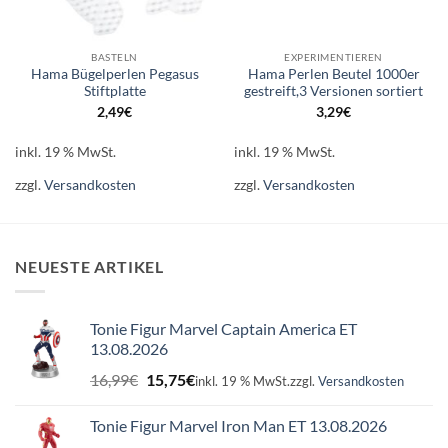
BASTELN
EXPERIMENTIEREN
Hama Bügelperlen Pegasus
Hama Perlen Beutel 1000er
Stiftplatte
gestreift,3 Versionen sortiert
2,49
€
3,29
€
inkl. 19 % MwSt.
inkl. 19 % MwSt.
zzgl.
Versandkosten
zzgl.
Versandkosten
NEUESTE ARTIKEL
Tonie Figur Marvel Captain America ET
13.08.2026
Ursprünglicher
Aktueller
16,99
€
15,75
€
inkl. 19 % MwSt.
zzgl.
Versandkosten
Preis
Preis
war:
ist:
Tonie Figur Marvel Iron Man ET 13.08.2026
16,99€
15,75€.