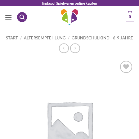
Zum
lindaxx | Spielwaren online kaufen
Inhalt
0
springen
START
/
ALTERSEMPFEHLUNG
/
GRUNDSCHULKIND - 6-9 JAHRE
Auf die
Wunschliste