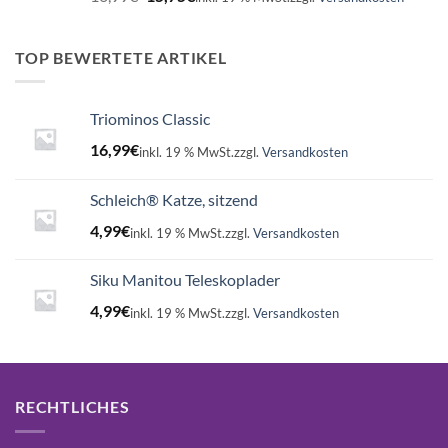
Preis
Preis
war:
ist:
16,99€
15,75€.
TOP BEWERTETE ARTIKEL
Triominos Classic
16,99
€
inkl. 19 % MwSt.
zzgl.
Versandkosten
Schleich® Katze, sitzend
4,99
€
inkl. 19 % MwSt.
zzgl.
Versandkosten
Siku Manitou Teleskoplader
4,99
€
inkl. 19 % MwSt.
zzgl.
Versandkosten
RECHTLICHES