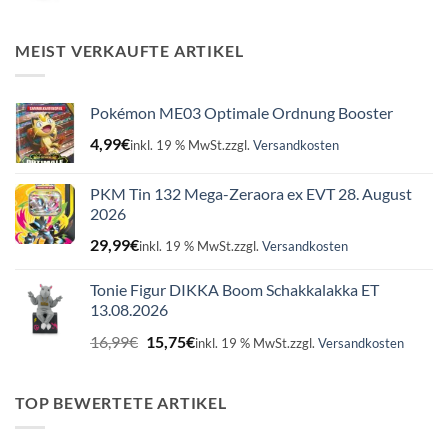
Preis
Preis
war:
ist:
16,99€
15,75€.
MEIST VERKAUFTE ARTIKEL
Pokémon ME03 Optimale Ordnung Booster
4,99
€
inkl. 19 % MwSt.
zzgl.
Versandkosten
PKM Tin 132 Mega-Zeraora ex EVT 28. August
2026
29,99
€
inkl. 19 % MwSt.
zzgl.
Versandkosten
Tonie Figur DIKKA Boom Schakkalakka ET
13.08.2026
Ursprünglicher
Aktueller
16,99
€
15,75
€
inkl. 19 % MwSt.
zzgl.
Versandkosten
Preis
Preis
war:
ist:
16,99€
15,75€.
TOP BEWERTETE ARTIKEL