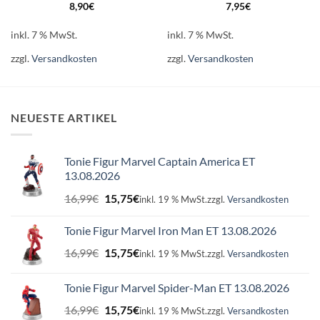
8,90
€
7,95
€
inkl. 7 % MwSt.
inkl. 7 % MwSt.
zzgl.
Versandkosten
zzgl.
Versandkosten
NEUESTE ARTIKEL
Tonie Figur Marvel Captain America ET
13.08.2026
Ursprünglicher
Aktueller
16,99
€
15,75
€
inkl. 19 % MwSt.
zzgl.
Versandkosten
Preis
Preis
war:
ist:
Tonie Figur Marvel Iron Man ET 13.08.2026
16,99€
15,75€.
Ursprünglicher
Aktueller
16,99
€
15,75
€
inkl. 19 % MwSt.
zzgl.
Versandkosten
Preis
Preis
war:
ist:
Tonie Figur Marvel Spider-Man ET 13.08.2026
16,99€
15,75€.
Ursprünglicher
Aktueller
16,99
€
15,75
€
inkl. 19 % MwSt.
zzgl.
Versandkosten