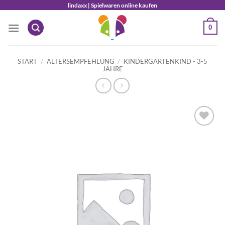
Zum
lindaxx | Spielwaren online kaufen
Inhalt
0
springen
START
/
ALTERSEMPFEHLUNG
/
KINDERGARTENKIND - 3-5
JAHRE
Auf die
Wunschliste