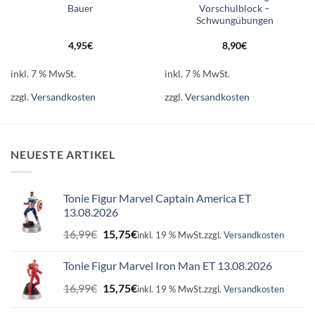
Bauer
Vorschulblock –
Schwungübungen
4,95
€
8,90
€
inkl. 7 % MwSt.
inkl. 7 % MwSt.
zzgl.
Versandkosten
zzgl.
Versandkosten
NEUESTE ARTIKEL
Tonie Figur Marvel Captain America ET
13.08.2026
Ursprünglicher
Aktueller
16,99
€
15,75
€
inkl. 19 % MwSt.
zzgl.
Versandkosten
Preis
Preis
war:
ist:
Tonie Figur Marvel Iron Man ET 13.08.2026
16,99€
15,75€.
Ursprünglicher
Aktueller
16,99
€
15,75
€
inkl. 19 % MwSt.
zzgl.
Versandkosten
Preis
Preis
war:
ist: