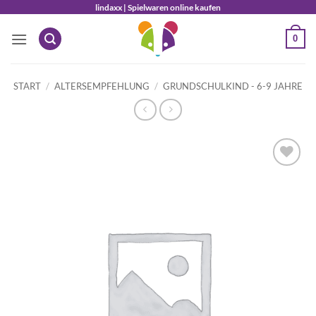
Zum
lindaxx | Spielwaren online kaufen
Inhalt
0
springen
START
/
ALTERSEMPFEHLUNG
/
GRUNDSCHULKIND - 6-9 JAHRE
Auf die
Wunschliste