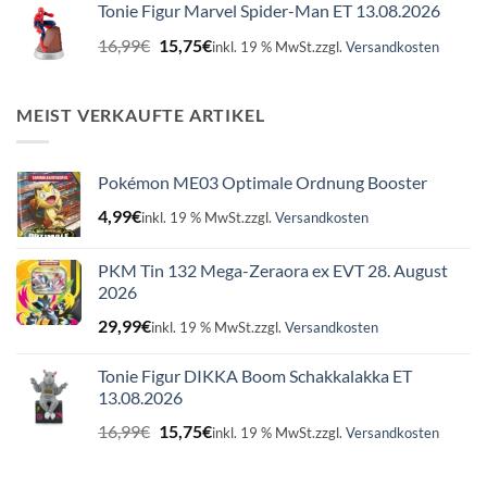
Tonie Figur Marvel Spider-Man ET 13.08.2026
16,99€
15,75€.
Ursprünglicher
Aktueller
16,99
€
15,75
€
inkl. 19 % MwSt.
zzgl.
Versandkosten
Preis
Preis
war:
ist:
16,99€
15,75€.
MEIST VERKAUFTE ARTIKEL
Pokémon ME03 Optimale Ordnung Booster
4,99
€
inkl. 19 % MwSt.
zzgl.
Versandkosten
PKM Tin 132 Mega-Zeraora ex EVT 28. August
2026
29,99
€
inkl. 19 % MwSt.
zzgl.
Versandkosten
Tonie Figur DIKKA Boom Schakkalakka ET
13.08.2026
Ursprünglicher
Aktueller
16,99
€
15,75
€
inkl. 19 % MwSt.
zzgl.
Versandkosten
Preis
Preis
war:
ist: