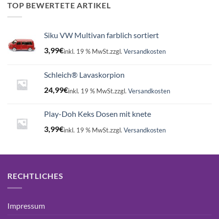
16,99€
15,75€.
TOP BEWERTETE ARTIKEL
Siku VW Multivan farblich sortiert
3,99
€
inkl. 19 % MwSt.
zzgl.
Versandkosten
Schleich® Lavaskorpion
24,99
€
inkl. 19 % MwSt.
zzgl.
Versandkosten
Play-Doh Keks Dosen mit knete
3,99
€
inkl. 19 % MwSt.
zzgl.
Versandkosten
RECHTLICHES
Impressum