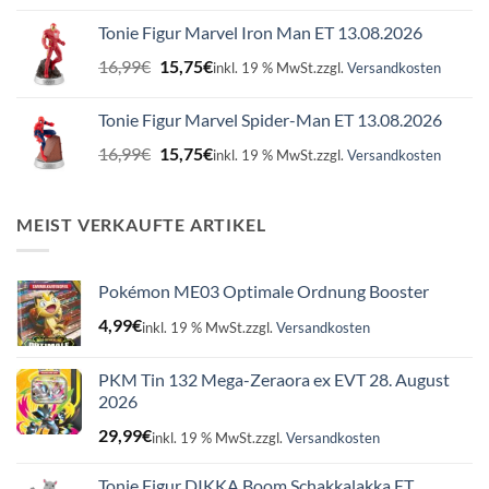
war:
ist:
Tonie Figur Marvel Iron Man ET 13.08.2026
16,99€
15,75€.
Ursprünglicher
Aktueller
16,99
€
15,75
€
inkl. 19 % MwSt.
zzgl.
Versandkosten
Preis
Preis
war:
ist:
Tonie Figur Marvel Spider-Man ET 13.08.2026
16,99€
15,75€.
Ursprünglicher
Aktueller
16,99
€
15,75
€
inkl. 19 % MwSt.
zzgl.
Versandkosten
Preis
Preis
war:
ist:
16,99€
15,75€.
MEIST VERKAUFTE ARTIKEL
Pokémon ME03 Optimale Ordnung Booster
4,99
€
inkl. 19 % MwSt.
zzgl.
Versandkosten
PKM Tin 132 Mega-Zeraora ex EVT 28. August
2026
29,99
€
inkl. 19 % MwSt.
zzgl.
Versandkosten
Tonie Figur DIKKA Boom Schakkalakka ET