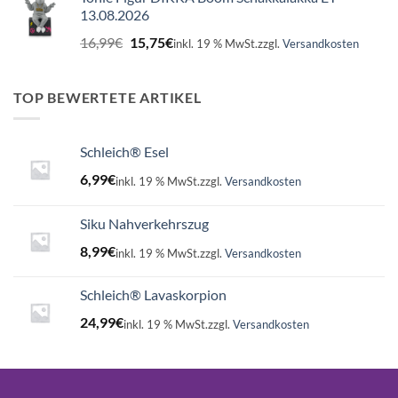
13.08.2026
Ursprünglicher
Aktueller
16,99
€
15,75
€
inkl. 19 % MwSt.
zzgl.
Versandkosten
Preis
Preis
war:
ist:
16,99€
15,75€.
TOP BEWERTETE ARTIKEL
Schleich® Esel
6,99
€
inkl. 19 % MwSt.
zzgl.
Versandkosten
Siku Nahverkehrszug
8,99
€
inkl. 19 % MwSt.
zzgl.
Versandkosten
Schleich® Lavaskorpion
24,99
€
inkl. 19 % MwSt.
zzgl.
Versandkosten