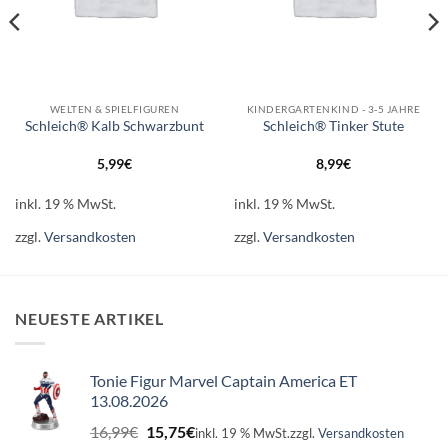
WELTEN & SPIELFIGUREN
KINDERGARTENKIND - 3-5 JAHRE
Schleich® Kalb Schwarzbunt
Schleich® Tinker Stute
5,99
€
8,99
€
inkl. 19 % MwSt.
inkl. 19 % MwSt.
zzgl.
Versandkosten
zzgl.
Versandkosten
NEUESTE ARTIKEL
Tonie Figur Marvel Captain America ET
13.08.2026
Ursprünglicher
Aktueller
16,99
€
15,75
€
inkl. 19 % MwSt.
zzgl.
Versandkosten
Preis
Preis