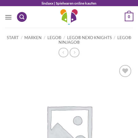
Zum
lindaxx | Spielwaren online kaufen
Inhalt
0
springen
START
/
MARKEN
/
LEGO®
/
LEGO® NEXO KNIGHTS
/
LEGO®
NINJAGO®
Auf die
Wunschliste