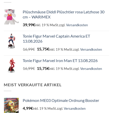
Plüschmäuse Diddl Plüschtier rosa Latzhose 30
cm – WARIMEX
39,99
€
inkl. 19 % MwSt.
zzgl.
Versandkosten
Tonie Figur Marvel Captain America ET
13.08.2026
Ursprünglicher
Aktueller
16,99
€
15,75
€
inkl. 19 % MwSt.
zzgl.
Versandkosten
Preis
Preis
war:
ist:
Tonie Figur Marvel Iron Man ET 13.08.2026
16,99€
15,75€.
Ursprünglicher
Aktueller
16,99
€
15,75
€
inkl. 19 % MwSt.
zzgl.
Versandkosten
Preis
Preis
war:
ist:
16,99€
15,75€.
MEIST VERKAUFTE ARTIKEL
Pokémon ME03 Optimale Ordnung Booster
4,99
€
inkl. 19 % MwSt.
zzgl.
Versandkosten