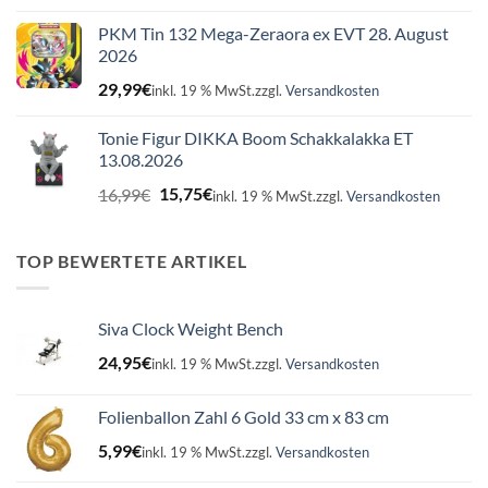
PKM Tin 132 Mega-Zeraora ex EVT 28. August
2026
29,99
€
inkl. 19 % MwSt.
zzgl.
Versandkosten
Tonie Figur DIKKA Boom Schakkalakka ET
13.08.2026
Ursprünglicher
Aktueller
16,99
€
15,75
€
inkl. 19 % MwSt.
zzgl.
Versandkosten
Preis
Preis
war:
ist:
16,99€
15,75€.
TOP BEWERTETE ARTIKEL
Siva Clock Weight Bench
24,95
€
inkl. 19 % MwSt.
zzgl.
Versandkosten
Folienballon Zahl 6 Gold 33 cm x 83 cm
5,99
€
inkl. 19 % MwSt.
zzgl.
Versandkosten