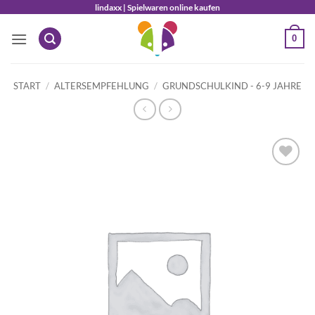
Zum
lindaxx | Spielwaren online kaufen
Inhalt
0
springen
START
/
ALTERSEMPFEHLUNG
/
GRUNDSCHULKIND - 6-9 JAHRE
Auf die
Wunschliste