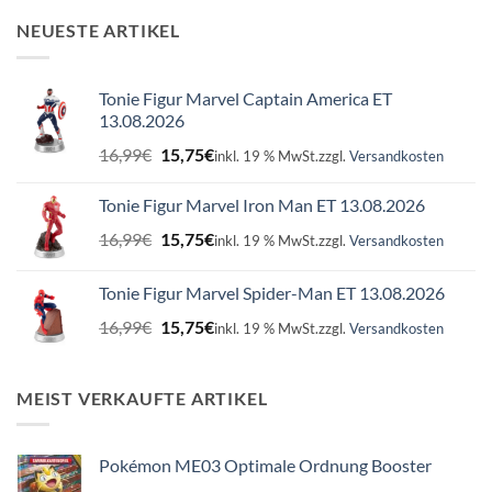
NEUESTE ARTIKEL
Tonie Figur Marvel Captain America ET
13.08.2026
Ursprünglicher
Aktueller
16,99
€
15,75
€
inkl. 19 % MwSt.
zzgl.
Versandkosten
Preis
Preis
war:
ist:
Tonie Figur Marvel Iron Man ET 13.08.2026
16,99€
15,75€.
Ursprünglicher
Aktueller
16,99
€
15,75
€
inkl. 19 % MwSt.
zzgl.
Versandkosten
Preis
Preis
war:
ist:
Tonie Figur Marvel Spider-Man ET 13.08.2026
16,99€
15,75€.
Ursprünglicher
Aktueller
16,99
€
15,75
€
inkl. 19 % MwSt.
zzgl.
Versandkosten
Preis
Preis
war:
ist:
16,99€
15,75€.
MEIST VERKAUFTE ARTIKEL
Pokémon ME03 Optimale Ordnung Booster