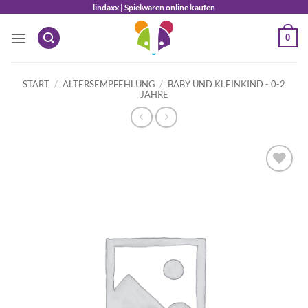
Zum
lindaxx | Spielwaren online kaufen
Inhalt
0
springen
START
/
ALTERSEMPFEHLUNG
/
BABY UND KLEINKIND - 0-2
JAHRE
Auf die
Wunschliste