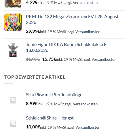
4,99
€
inkl. 19 % MwSt.
zzgl.
Versandkosten
PKM Tin 132 Mega-Zeraora ex EVT 28. August
2026
29,99
€
inkl. 19 % MwSt.
zzgl.
Versandkosten
Tonie Figur DIKKA Boom Schakkalakka ET
13.08.2026
Ursprünglicher
Aktueller
16,99
€
15,75
€
inkl. 19 % MwSt.
zzgl.
Versandkosten
Preis
Preis
war:
ist:
16,99€
15,75€.
TOP BEWERTETE ARTIKEL
Siku Pkw mit Pferdeanhänger
8,99
€
inkl. 19 % MwSt.
zzgl.
Versandkosten
Schleich® Shire- Hengst
10,00
€
inkl. 19 % MwSt.
zzgl.
Versandkosten