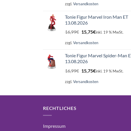
war:
ist:
zzgl.
Versandkosten
16,99€
15,75€.
Tonie Figur Marvel Iron Man ET
13.08.2026
Ursprünglicher
Aktueller
16,99
€
15,75
€
inkl. 19 % MwSt.
Preis
Preis
war:
ist:
zzgl.
Versandkosten
16,99€
15,75€.
Tonie Figur Marvel Spider-Man 
13.08.2026
Ursprünglicher
Aktueller
16,99
€
15,75
€
inkl. 19 % MwSt.
Preis
Preis
war:
ist:
zzgl.
Versandkosten
16,99€
15,75€.
RECHTLICHES
Impressum