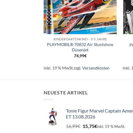
+
+
IND - 3-5 JAHRE
KINDERGARTENKIND - 3-5 JAHRE
gons Nine Realms
PLAYMOBIL® 70832 Air Stuntshow
P
under & Tom’
Düsenjet
,99
€
74,99
€
l.
Versandkosten
inkl. 19 % MwSt.
zzgl.
Versandkosten
inkl.
NEUESTE ARTIKEL
Tonie Figur Marvel Captain Amer
ET 13.08.2026
Ursprünglicher
Aktueller
16,99
€
15,75
€
inkl. 19 % MwSt.
Preis
Preis