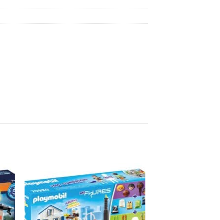
e
Auf die
ste
Wunschliste