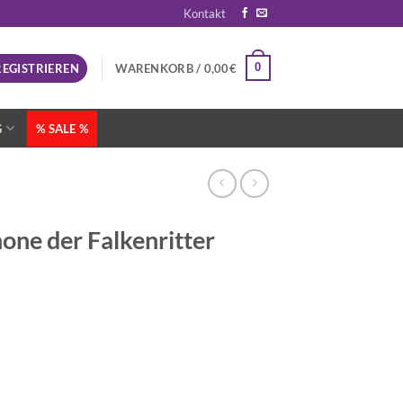
Kontakt
0
REGISTRIEREN
WARENKORB /
0,00
€
G
% SALE %
e der Falkenritter