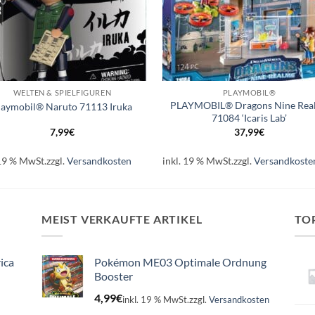
+
WELTEN & SPIELFIGUREN
PLAYMOBIL®
PLAYMOBIL® Dragons Nine Rea
laymobil® Naruto 71113 Iruka
71084 ‘Icaris Lab’
7,99
€
37,99
€
 19 % MwSt.
zzgl.
Versandkosten
inkl. 19 % MwSt.
zzgl.
Versandkoste
MEIST VERKAUFTE ARTIKEL
TO
ica
Pokémon ME03 Optimale Ordnung
Booster
4,99
€
inkl. 19 % MwSt.
zzgl.
Versandkosten