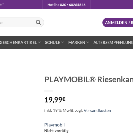
t *
Hotline 030 / 60265846
n
ANMELDEN / 
GESCHENKARTIKEL
SCHULE
MARKEN
ALTERSEMPFEHLUN
PLAYMOBIL® Riesenkanon
Auf die
Wunschliste
19,99
€
inkl. 19 % MwSt.
zzgl.
Versandkosten
Playmobil
Nicht vorrätig