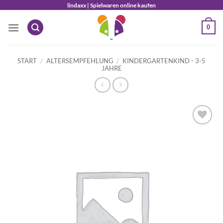
Zum
lindaxx | Spielwaren online kaufen
Inhalt
0
springen
START
/
ALTERSEMPFEHLUNG
/
KINDERGARTENKIND - 3-5
JAHRE
Auf die
Wunschliste