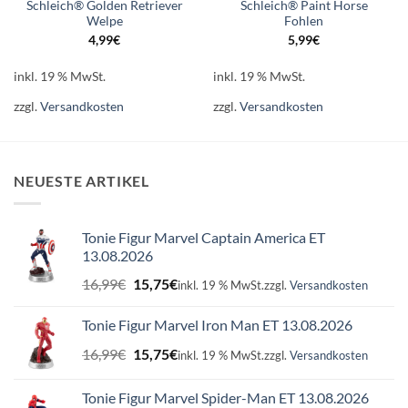
Schleich® Golden Retriever
Schleich® Paint Horse
Welpe
Fohlen
4,99
€
5,99
€
inkl. 19 % MwSt.
inkl. 19 % MwSt.
zzgl.
Versandkosten
zzgl.
Versandkosten
NEUESTE ARTIKEL
Tonie Figur Marvel Captain America ET
13.08.2026
Ursprünglicher
Aktueller
16,99
€
15,75
€
inkl. 19 % MwSt.
zzgl.
Versandkosten
Preis
Preis
war:
ist:
Tonie Figur Marvel Iron Man ET 13.08.2026
16,99€
15,75€.
Ursprünglicher
Aktueller
16,99
€
15,75
€
inkl. 19 % MwSt.
zzgl.
Versandkosten
Preis
Preis
war:
ist:
Tonie Figur Marvel Spider-Man ET 13.08.2026
16,99€
15,75€.