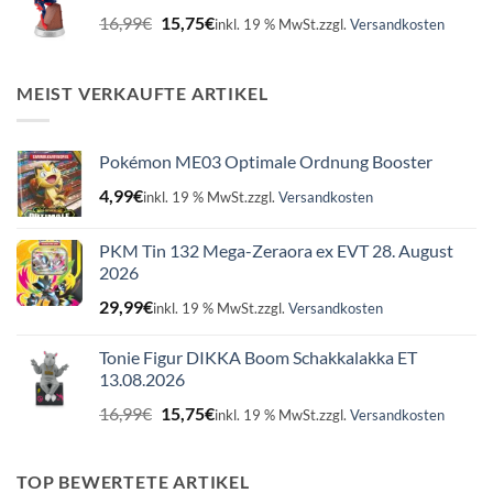
Ursprünglicher
Aktueller
16,99
€
15,75
€
inkl. 19 % MwSt.
zzgl.
Versandkosten
Preis
Preis
war:
ist:
16,99€
15,75€.
MEIST VERKAUFTE ARTIKEL
Pokémon ME03 Optimale Ordnung Booster
4,99
€
inkl. 19 % MwSt.
zzgl.
Versandkosten
PKM Tin 132 Mega-Zeraora ex EVT 28. August
2026
29,99
€
inkl. 19 % MwSt.
zzgl.
Versandkosten
Tonie Figur DIKKA Boom Schakkalakka ET
13.08.2026
Ursprünglicher
Aktueller
16,99
€
15,75
€
inkl. 19 % MwSt.
zzgl.
Versandkosten
Preis
Preis
war:
ist:
16,99€
15,75€.
TOP BEWERTETE ARTIKEL