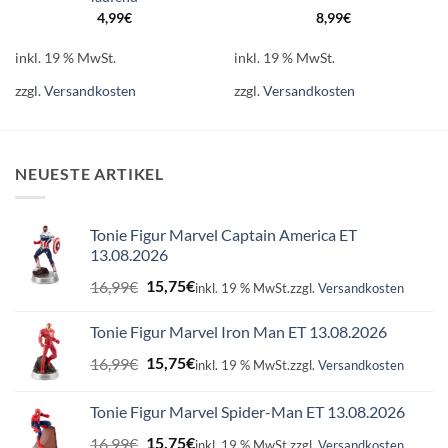
4,99
€
8,99
€
inkl. 19 % MwSt.
inkl. 19 % MwSt.
zzgl.
Versandkosten
zzgl.
Versandkosten
NEUESTE ARTIKEL
Tonie Figur Marvel Captain America ET
13.08.2026
Ursprünglicher
Aktueller
16,99
€
15,75
€
inkl. 19 % MwSt.
zzgl.
Versandkosten
Preis
Preis
war:
ist:
Tonie Figur Marvel Iron Man ET 13.08.2026
16,99€
15,75€.
Ursprünglicher
Aktueller
16,99
€
15,75
€
inkl. 19 % MwSt.
zzgl.
Versandkosten
Preis
Preis
war:
ist:
Tonie Figur Marvel Spider-Man ET 13.08.2026
16,99€
15,75€.
Ursprünglicher
Aktueller
16,99
€
15,75
€
inkl. 19 % MwSt.
zzgl.
Versandkosten