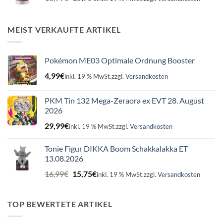
Preis
Preis
war:
ist:
16,99€
15,75€.
MEIST VERKAUFTE ARTIKEL
Pokémon ME03 Optimale Ordnung Booster
4,99
€
inkl. 19 % MwSt.
zzgl.
Versandkosten
PKM Tin 132 Mega-Zeraora ex EVT 28. August
2026
29,99
€
inkl. 19 % MwSt.
zzgl.
Versandkosten
Tonie Figur DIKKA Boom Schakkalakka ET
13.08.2026
Ursprünglicher
Aktueller
16,99
€
15,75
€
inkl. 19 % MwSt.
zzgl.
Versandkosten
Preis
Preis
war:
ist:
16,99€
15,75€.
TOP BEWERTETE ARTIKEL