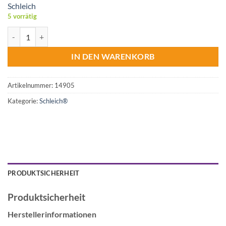
Schleich
5 vorrätig
Schleich® 14905 - Wizarding World Harry Potter Niffler mit Gold M
IN DEN WARENKORB
Artikelnummer:
14905
Kategorie:
Schleich®
PRODUKTSICHERHEIT
Produktsicherheit
Herstellerinformationen