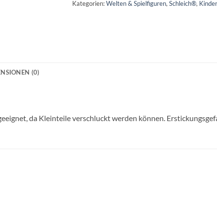
Kategorien:
Welten & Spielfiguren
,
Schleich®
,
Kinder
NSIONEN (0)
geeignet, da Kleinteile verschluckt werden können. Erstickungsgef
Auf die
Auf di
Wunschliste
Wunschli