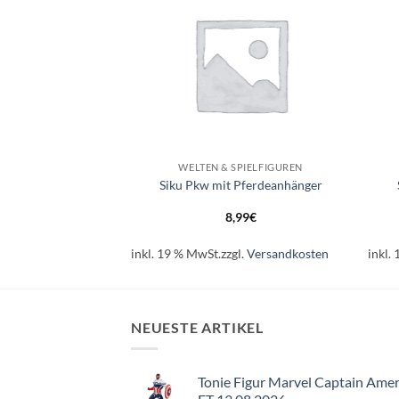
+
+
SPIELFIGUREN
WELTEN & SPIELFIGUREN
 Löwenjunges
Siku Pkw mit Pferdeanhänger
99
€
8,99
€
l.
Versandkosten
inkl. 19 % MwSt.
zzgl.
Versandkosten
inkl.
NEUESTE ARTIKEL
Tonie Figur Marvel Captain Amer