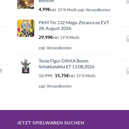
Booster
4,99
€
inkl. 19 % MwSt.
zzgl.
Versandkosten
PKM Tin 132 Mega-Zeraora ex EVT
28. August 2026
29,99
€
inkl. 19 % MwSt.
zzgl.
Versandkosten
Tonie Figur DIKKA Boom
Schakkalakka ET 13.08.2026
ET
Ursprünglicher
Aktueller
16,99
€
15,75
€
inkl. 19 % MwSt.
Preis
Preis
war:
ist:
zzgl.
Versandkosten
16,99€
15,75€.
JETZT SPIELWAREN SUCHEN