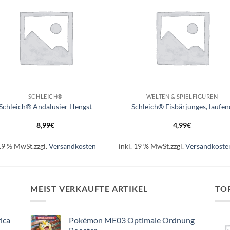
+
SCHLEICH®
WELTEN & SPIELFIGUREN
Schleich® Andalusier Hengst
Schleich® Eisbärjunges, laufen
8,99
€
4,99
€
 19 % MwSt.
zzgl.
Versandkosten
inkl. 19 % MwSt.
zzgl.
Versandkoste
MEIST VERKAUFTE ARTIKEL
TO
ica
Pokémon ME03 Optimale Ordnung