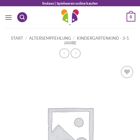
Zum
lindaxx | Spielwaren online kaufen
Inhalt
0
springen
START
/
ALTERSEMPFEHLUNG
/
KINDERGARTENKIND - 3-5
JAHRE
Auf die
Wunschliste