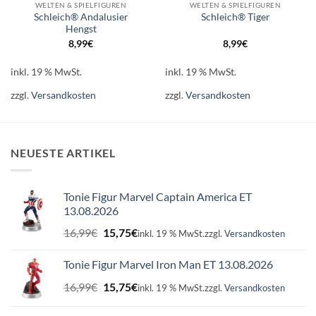
WELTEN & SPIELFIGUREN
WELTEN & SPIELFIGUREN
Schleich® Andalusier
Schleich® Tiger
Hengst
8,99
€
8,99
€
inkl. 19 % MwSt.
inkl. 19 % MwSt.
zzgl.
Versandkosten
zzgl.
Versandkosten
NEUESTE ARTIKEL
Tonie Figur Marvel Captain America ET
13.08.2026
Ursprünglicher
Aktueller
16,99
€
15,75
€
inkl. 19 % MwSt.
zzgl.
Versandkosten
Preis
Preis
war:
ist:
Tonie Figur Marvel Iron Man ET 13.08.2026
16,99€
15,75€.
Ursprünglicher
Aktueller
16,99
€
15,75
€
inkl. 19 % MwSt.
zzgl.
Versandkosten
Preis
Preis
war:
ist: