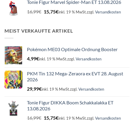
Tonie Figur Marvel Spider-Man ET 13.08.2026
16,99€
15,75€.
Ursprünglicher
Aktueller
16,99
€
15,75
€
inkl. 19 % MwSt.
zzgl.
Versandkosten
Preis
Preis
war:
ist:
16,99€
15,75€.
MEIST VERKAUFTE ARTIKEL
Pokémon ME03 Optimale Ordnung Booster
4,99
€
inkl. 19 % MwSt.
zzgl.
Versandkosten
PKM Tin 132 Mega-Zeraora ex EVT 28. August
2026
29,99
€
inkl. 19 % MwSt.
zzgl.
Versandkosten
Tonie Figur DIKKA Boom Schakkalakka ET
13.08.2026
Ursprünglicher
Aktueller
16,99
€
15,75
€
inkl. 19 % MwSt.
zzgl.
Versandkosten
Preis
Preis
war:
ist: