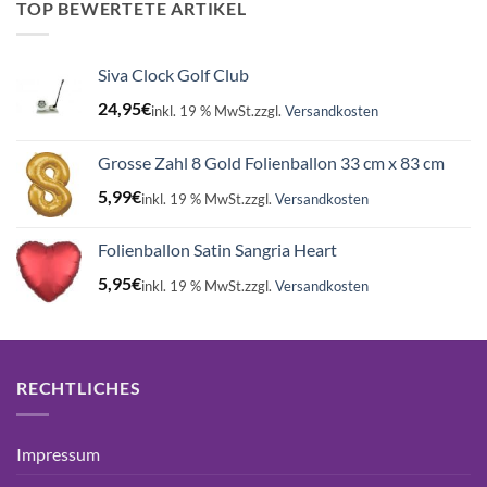
16,99€
15,75€.
TOP BEWERTETE ARTIKEL
Siva Clock Golf Club
24,95
€
inkl. 19 % MwSt.
zzgl.
Versandkosten
Grosse Zahl 8 Gold Folienballon 33 cm x 83 cm
5,99
€
inkl. 19 % MwSt.
zzgl.
Versandkosten
Folienballon Satin Sangria Heart
5,95
€
inkl. 19 % MwSt.
zzgl.
Versandkosten
RECHTLICHES
Impressum