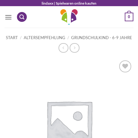
Zum
lindaxx | Spielwaren online kaufen
Inhalt
0
springen
START
/
ALTERSEMPFEHLUNG
/
GRUNDSCHULKIND - 6-9 JAHRE
Auf die
Wunschliste