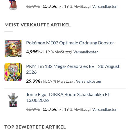
Ursprünglicher
Aktueller
16,99
€
15,75
€
inkl. 19 % MwSt.
zzgl.
Versandkosten
Preis
Preis
war:
ist:
16,99€
15,75€.
MEIST VERKAUFTE ARTIKEL
Pokémon ME03 Optimale Ordnung Booster
4,99
€
inkl. 19 % MwSt.
zzgl.
Versandkosten
PKM Tin 132 Mega-Zeraora ex EVT 28. August
2026
29,99
€
inkl. 19 % MwSt.
zzgl.
Versandkosten
Tonie Figur DIKKA Boom Schakkalakka ET
13.08.2026
Ursprünglicher
Aktueller
16,99
€
15,75
€
inkl. 19 % MwSt.
zzgl.
Versandkosten
Preis
Preis
war:
ist:
16,99€
15,75€.
TOP BEWERTETE ARTIKEL