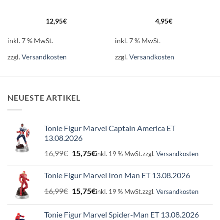
12,95
€
4,95
€
inkl. 7 % MwSt.
inkl. 7 % MwSt.
zzgl.
Versandkosten
zzgl.
Versandkosten
NEUESTE ARTIKEL
Tonie Figur Marvel Captain America ET
13.08.2026
Ursprünglicher
Aktueller
16,99
€
15,75
€
inkl. 19 % MwSt.
zzgl.
Versandkosten
Preis
Preis
war:
ist:
Tonie Figur Marvel Iron Man ET 13.08.2026
16,99€
15,75€.
Ursprünglicher
Aktueller
16,99
€
15,75
€
inkl. 19 % MwSt.
zzgl.
Versandkosten
Preis
Preis
war:
ist:
Tonie Figur Marvel Spider-Man ET 13.08.2026
16,99€
15,75€.