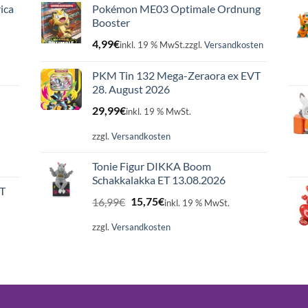
ica
Pokémon ME03 Optimale Ordnung
Booster
4,99
€
inkl. 19 % MwSt.
zzgl.
Versandkosten
PKM Tin 132 Mega-Zeraora ex EVT
28. August 2026
29,99
€
inkl. 19 % MwSt.
zzgl.
Versandkosten
Tonie Figur DIKKA Boom
Schakkalakka ET 13.08.2026
ET
Ursprünglicher
Aktueller
16,99
€
15,75
€
inkl. 19 % MwSt.
Preis
Preis
war:
ist:
zzgl.
Versandkosten
16,99€
15,75€.