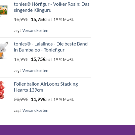
tonies® Hörfigur - Volker Rosin: Das
singende Känguru
Ursprünglicher
Aktueller
16,99
€
15,75
€
inkl. 19 % MwSt.
Preis
Preis
war:
ist:
zzgl.
Versandkosten
16,99€
15,75€.
tonies® - Lalalinos - Die beste Band
in Bumbaloo - Toniefigur
Ursprünglicher
Aktueller
16,99
€
15,75
€
inkl. 19 % MwSt.
Preis
Preis
war:
ist:
zzgl.
Versandkosten
16,99€
15,75€.
Folienballon AirLoonz Stacking
Hearts 139cm
Ursprünglicher
Aktueller
23,99
€
11,99
€
inkl. 19 % MwSt.
Preis
Preis
war:
ist:
zzgl.
Versandkosten
23,99€
11,99€.