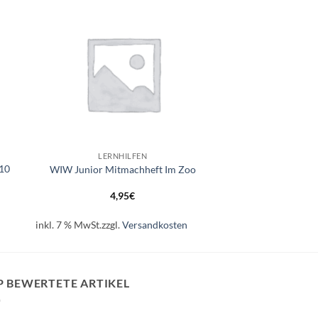
e
Auf die
ste
Wunschliste
+
LERNHILFEN
 10
WIW Junior Mitmachheft Im Zoo
4,95
€
inkl. 7 % MwSt.
zzgl.
Versandkosten
P BEWERTETE ARTIKEL