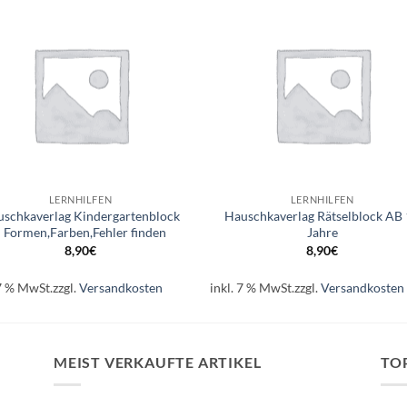
Auf die
Auf di
Wunschliste
Wunschli
+
LERNHILFEN
LERNHILFEN
schkaverlag Kindergartenblock
Hauschkaverlag Rätselblock AB
 Formen,Farben,Fehler finden
Jahre
8,90
€
8,90
€
 7 % MwSt.
zzgl.
Versandkosten
inkl. 7 % MwSt.
zzgl.
Versandkosten
MEIST VERKAUFTE ARTIKEL
TO