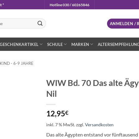
t *
Hotline 030 / 60265846
n
ANMELDEN / 
GESCHENKARTIKEL
SCHULE
MARKEN
ALTERSEMPFEHLUN
IND - 6-9 JAHRE
WIW Bd. 70 Das alte Ägy
Nil
Auf die
Wunschliste
12,95
€
inkl. 7 % MwSt.
zzgl.
Versandkosten
Das alte Ägypten entstand vor fünftausend 