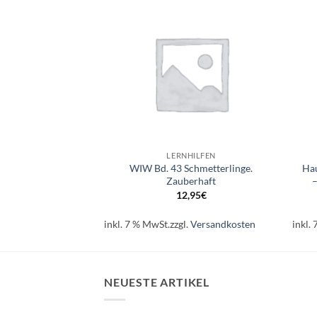
Auf die
Auf die
Wunschliste
Wunschliste
+
+
HILFEN
LERNHILFEN
 Rätselblock AB 9
WIW Bd. 43 Schmetterlinge.
Hau
ahre
Zauberhaft
–
90
€
12,95
€
.
Versandkosten
inkl. 7 % MwSt.
zzgl.
Versandkosten
inkl.
NEUESTE ARTIKEL