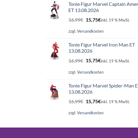
Tonie Figur Marvel Captain Amer
ET 13.08.2026
Ursprünglicher
Aktueller
16,99
€
15,75
€
inkl. 19 % MwSt.
Preis
Preis
war:
ist:
zzgl.
Versandkosten
16,99€
15,75€.
Tonie Figur Marvel Iron Man ET
13.08.2026
Ursprünglicher
Aktueller
16,99
€
15,75
€
inkl. 19 % MwSt.
Preis
Preis
war:
ist:
zzgl.
Versandkosten
16,99€
15,75€.
Tonie Figur Marvel Spider-Man 
13.08.2026
Ursprünglicher
Aktueller
16,99
€
15,75
€
inkl. 19 % MwSt.
Preis
Preis
war:
ist:
zzgl.
Versandkosten
16,99€
15,75€.