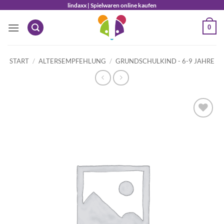
Zum
lindaxx | Spielwaren online kaufen
Inhalt
0
springen
START
/
ALTERSEMPFEHLUNG
/
GRUNDSCHULKIND - 6-9 JAHRE
Auf die
Wunschliste