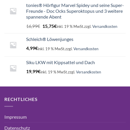
tonies® Hörfigur Marvel Spidey und seine Super-
Freunde - Doc Ocks Superoktopus und 3 weitere
spannende Abent
Ursprünglicher
Aktueller
16,99
€
15,75
€
inkl. 19 % MwSt.
zzgl.
Versandkosten
Preis
Preis
war:
ist:
Schleich® Löwenjunges
16,99€
15,75€.
4,99
€
inkl. 19 % MwSt.
zzgl.
Versandkosten
Siku LKW mit Kippsattel und Dach
19,99
€
inkl. 19 % MwSt.
zzgl.
Versandkosten
RECHTLICHES
Impressum
Datenschutz