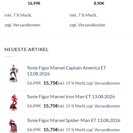
16,99
€
8,90
€
inkl. 7 % MwSt.
inkl. 7 % MwSt.
zzgl.
Versandkosten
zzgl.
Versandkosten
NEUESTE ARTIKEL
Tonie Figur Marvel Captain America ET
13.08.2026
Ursprünglicher
Aktueller
16,99
€
15,75
€
inkl. 19 % MwSt.
zzgl.
Versandkosten
Preis
Preis
war:
ist:
Tonie Figur Marvel Iron Man ET 13.08.2026
16,99€
15,75€.
Ursprünglicher
Aktueller
16,99
€
15,75
€
inkl. 19 % MwSt.
zzgl.
Versandkosten
Preis
Preis
war:
ist:
Tonie Figur Marvel Spider-Man ET 13.08.2026
16,99€
15,75€.
Ursprünglicher
Aktueller
16,99
€
15,75
€
inkl. 19 % MwSt.
zzgl.
Versandkosten