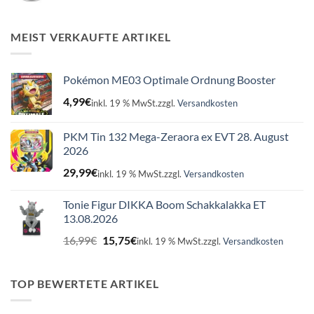
Preis
Preis
war:
ist:
16,99€
15,75€.
MEIST VERKAUFTE ARTIKEL
Pokémon ME03 Optimale Ordnung Booster
4,99
€
inkl. 19 % MwSt.
zzgl.
Versandkosten
PKM Tin 132 Mega-Zeraora ex EVT 28. August
2026
29,99
€
inkl. 19 % MwSt.
zzgl.
Versandkosten
Tonie Figur DIKKA Boom Schakkalakka ET
13.08.2026
Ursprünglicher
Aktueller
16,99
€
15,75
€
inkl. 19 % MwSt.
zzgl.
Versandkosten
Preis
Preis
war:
ist:
16,99€
15,75€.
TOP BEWERTETE ARTIKEL