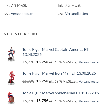
inkl. 7 % MwSt.
inkl. 7 % MwSt.
zzgl.
Versandkosten
zzgl.
Versandkosten
NEUESTE ARTIKEL
Tonie Figur Marvel Captain America ET
13.08.2026
Ursprünglicher
Aktueller
16,99
€
15,75
€
inkl. 19 % MwSt.
zzgl.
Versandkosten
Preis
Preis
war:
ist:
Tonie Figur Marvel Iron Man ET 13.08.2026
16,99€
15,75€.
Ursprünglicher
Aktueller
16,99
€
15,75
€
inkl. 19 % MwSt.
zzgl.
Versandkosten
Preis
Preis
war:
ist:
Tonie Figur Marvel Spider-Man ET 13.08.2026
16,99€
15,75€.
Ursprünglicher
Aktueller
16,99
€
15,75
€
inkl. 19 % MwSt.
zzgl.
Versandkosten
Preis
Preis
war:
ist: