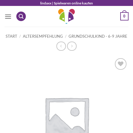
Zum
lindaxx | Spielwaren online kaufen
Inhalt
0
springen
START
/
ALTERSEMPFEHLUNG
/
GRUNDSCHULKIND - 6-9 JAHRE
Auf die
Wunschliste