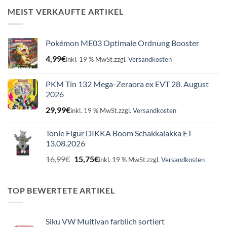
16,99€
15,75€.
MEIST VERKAUFTE ARTIKEL
Pokémon ME03 Optimale Ordnung Booster
4,99
€
inkl. 19 % MwSt.
zzgl.
Versandkosten
PKM Tin 132 Mega-Zeraora ex EVT 28. August
2026
29,99
€
inkl. 19 % MwSt.
zzgl.
Versandkosten
Tonie Figur DIKKA Boom Schakkalakka ET
13.08.2026
Ursprünglicher
Aktueller
16,99
€
15,75
€
inkl. 19 % MwSt.
zzgl.
Versandkosten
Preis
Preis
war:
ist:
16,99€
15,75€.
TOP BEWERTETE ARTIKEL
Siku VW Multivan farblich sortiert