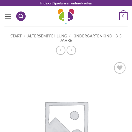
Zum
lindaxx | Spielwaren online kaufen
Inhalt
0
springen
START
/
ALTERSEMPFEHLUNG
/
KINDERGARTENKIND - 3-5
JAHRE
Auf die
Wunschliste