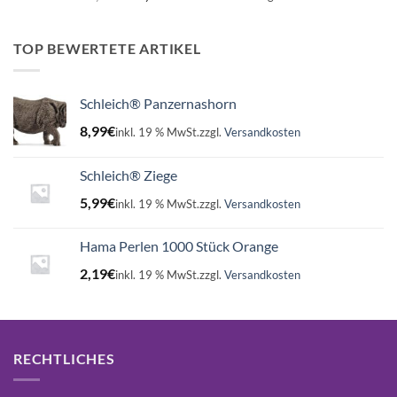
Preis
Preis
war:
ist:
16,99€
15,75€.
TOP BEWERTETE ARTIKEL
Schleich® Panzernashorn
8,99
€
inkl. 19 % MwSt.
zzgl.
Versandkosten
Schleich® Ziege
5,99
€
inkl. 19 % MwSt.
zzgl.
Versandkosten
Hama Perlen 1000 Stück Orange
2,19
€
inkl. 19 % MwSt.
zzgl.
Versandkosten
RECHTLICHES