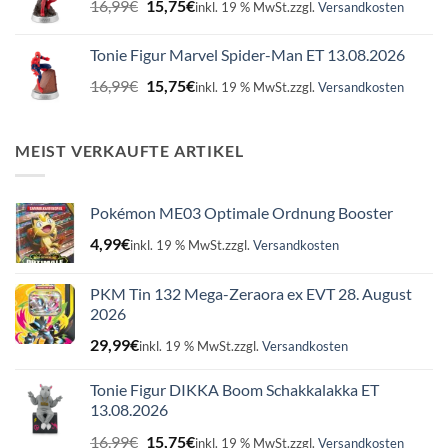
16,99
€
15,75
€
inkl. 19 % MwSt.
zzgl.
Versandkosten
Preis
Preis
war:
ist:
Tonie Figur Marvel Spider-Man ET 13.08.2026
16,99€
15,75€.
Ursprünglicher
Aktueller
16,99
€
15,75
€
inkl. 19 % MwSt.
zzgl.
Versandkosten
Preis
Preis
war:
ist:
16,99€
15,75€.
MEIST VERKAUFTE ARTIKEL
Pokémon ME03 Optimale Ordnung Booster
4,99
€
inkl. 19 % MwSt.
zzgl.
Versandkosten
PKM Tin 132 Mega-Zeraora ex EVT 28. August
2026
29,99
€
inkl. 19 % MwSt.
zzgl.
Versandkosten
Tonie Figur DIKKA Boom Schakkalakka ET
13.08.2026
Ursprünglicher
Aktueller
16,99
€
15,75
€
inkl. 19 % MwSt.
zzgl.
Versandkosten