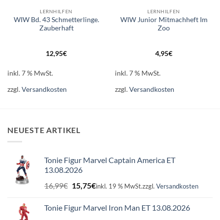
LERNHILFEN
LERNHILFEN
WIW Bd. 43 Schmetterlinge.
WIW Junior Mitmachheft Im
Zauberhaft
Zoo
12,95
€
4,95
€
inkl. 7 % MwSt.
inkl. 7 % MwSt.
zzgl.
Versandkosten
zzgl.
Versandkosten
NEUESTE ARTIKEL
Tonie Figur Marvel Captain America ET
13.08.2026
Ursprünglicher
Aktueller
16,99
€
15,75
€
inkl. 19 % MwSt.
zzgl.
Versandkosten
Preis
Preis
war:
ist:
Tonie Figur Marvel Iron Man ET 13.08.2026
16,99€
15,75€.
Ursprünglicher
Aktueller