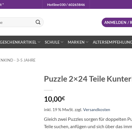
t *
Hotline 030 / 60265846
n
ANMELDEN / 
GESCHENKARTIKEL
SCHULE
MARKEN
ALTERSEMPFEHLUN
NKIND - 3-5 JAHRE
Puzzle 2×24 Teile Kunte
Auf die
Wunschliste
10,00
€
inkl. 19 % MwSt.
zzgl.
Versandkosten
Gleich zwei Puzzles sorgen für doppelten Pu
Teile suchen, anfügen und sich über das im