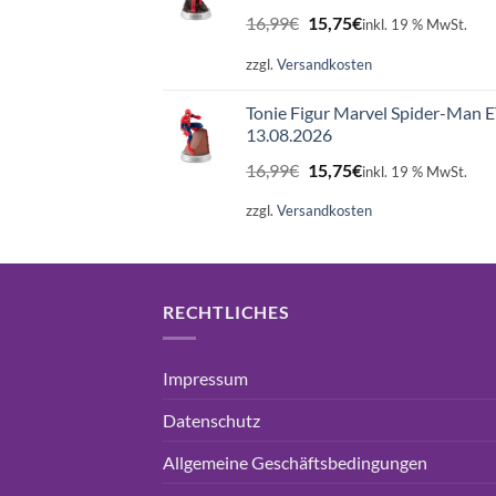
Ursprünglicher
Aktueller
16,99
€
15,75
€
inkl. 19 % MwSt.
Preis
Preis
war:
ist:
zzgl.
Versandkosten
16,99€
15,75€.
Tonie Figur Marvel Spider-Man 
13.08.2026
Ursprünglicher
Aktueller
16,99
€
15,75
€
inkl. 19 % MwSt.
Preis
Preis
war:
ist:
zzgl.
Versandkosten
16,99€
15,75€.
RECHTLICHES
Impressum
Datenschutz
Allgemeine Geschäftsbedingungen