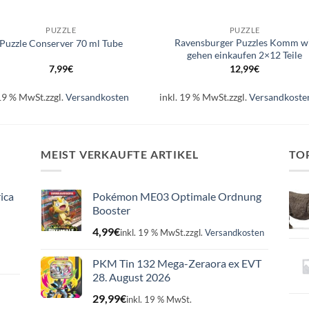
+
PUZZLE
PUZZLE
Ravensburger Puzzles Komm w
Puzzle Conserver 70 ml Tube
gehen einkaufen 2×12 Teile
7,99
€
12,99
€
 19 % MwSt.
zzgl.
Versandkosten
inkl. 19 % MwSt.
zzgl.
Versandkoste
MEIST VERKAUFTE ARTIKEL
TO
ica
Pokémon ME03 Optimale Ordnung
Booster
4,99
€
inkl. 19 % MwSt.
zzgl.
Versandkosten
PKM Tin 132 Mega-Zeraora ex EVT
28. August 2026
29,99
€
inkl. 19 % MwSt.