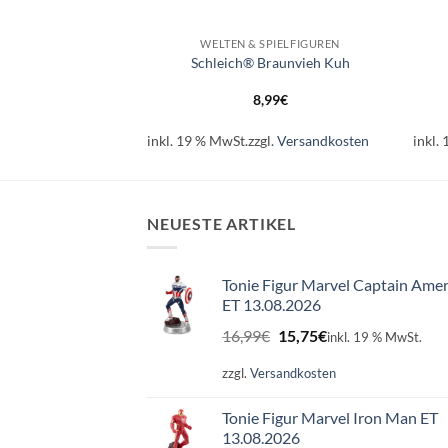
+
+
ZZLE
WELTEN & SPIELFIGUREN
le 500 Teile,
Schleich® Braunvieh Kuh
ende Puzzle
,99
€
8,99
€
l.
Versandkosten
inkl. 19 % MwSt.
zzgl.
Versandkosten
inkl.
NEUESTE ARTIKEL
Tonie Figur Marvel Captain Amer
ET 13.08.2026
Ursprünglicher
Aktueller
16,99
€
15,75
€
inkl. 19 % MwSt.
Preis
Preis
war:
ist:
zzgl.
Versandkosten
16,99€
15,75€.
Tonie Figur Marvel Iron Man ET
13.08.2026