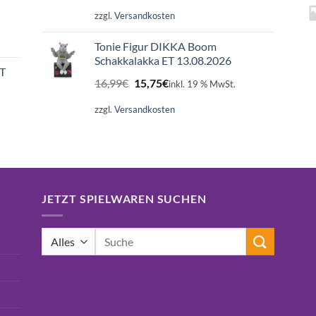
zzgl.
Versandkosten
Tonie Figur DIKKA Boom
Schakkalakka ET 13.08.2026
ET
Ursprünglicher
Aktueller
16,99
€
15,75
€
inkl. 19 % MwSt.
Preis
Preis
war:
ist:
zzgl.
Versandkosten
16,99€
15,75€.
JETZT SPIELWAREN SUCHEN
Suchen
nach: