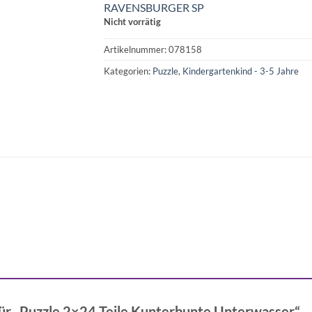
RAVENSBURGER SP
Nicht vorrätig
Artikelnummer:
078158
Kategorien:
Puzzle
,
Kindergartenkind - 3-5 Jahre
für „Puzzle 2×24 Teile Kunterbunte Unterwasser“