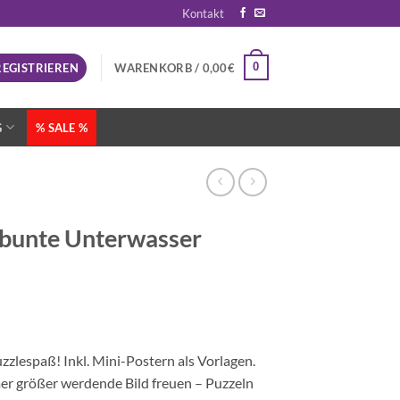
Kontakt
0
REGISTRIEREN
WARENKORB /
0,00
€
G
% SALE %
rbunte Unterwasser
zzlespaß! Inkl. Mini-Postern als Vorlagen.
mer größer werdende Bild freuen – Puzzeln