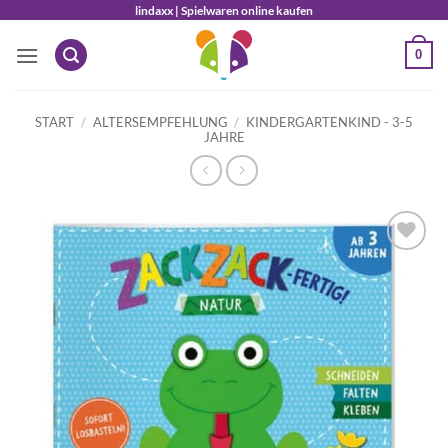
Zum
lindaxx | Spielwaren online kaufen
Inhalt
0
springen
START
/
ALTERSEMPFEHLUNG
/
KINDERGARTENKIND - 3-5
JAHRE
Auf die
Wunschliste