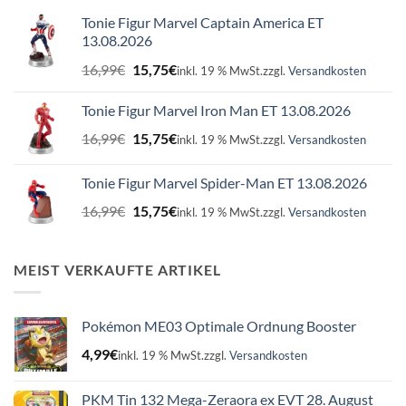
Tonie Figur Marvel Captain America ET
13.08.2026
Ursprünglicher
Aktueller
16,99
€
15,75
€
inkl. 19 % MwSt.
zzgl.
Versandkosten
Preis
Preis
war:
ist:
Tonie Figur Marvel Iron Man ET 13.08.2026
16,99€
15,75€.
Ursprünglicher
Aktueller
16,99
€
15,75
€
inkl. 19 % MwSt.
zzgl.
Versandkosten
Preis
Preis
war:
ist:
Tonie Figur Marvel Spider-Man ET 13.08.2026
16,99€
15,75€.
Ursprünglicher
Aktueller
16,99
€
15,75
€
inkl. 19 % MwSt.
zzgl.
Versandkosten
Preis
Preis
war:
ist:
16,99€
15,75€.
MEIST VERKAUFTE ARTIKEL
Pokémon ME03 Optimale Ordnung Booster
4,99
€
inkl. 19 % MwSt.
zzgl.
Versandkosten
PKM Tin 132 Mega-Zeraora ex EVT 28. August