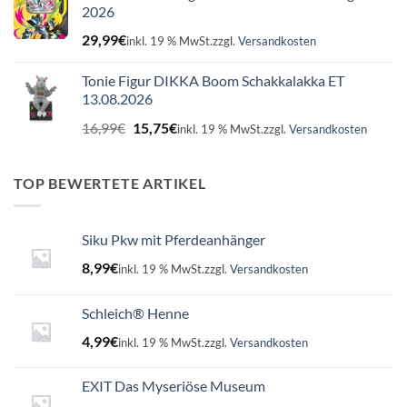
2026
29,99
€
inkl. 19 % MwSt.
zzgl.
Versandkosten
Tonie Figur DIKKA Boom Schakkalakka ET
13.08.2026
Ursprünglicher
Aktueller
16,99
€
15,75
€
inkl. 19 % MwSt.
zzgl.
Versandkosten
Preis
Preis
war:
ist:
16,99€
15,75€.
TOP BEWERTETE ARTIKEL
Siku Pkw mit Pferdeanhänger
8,99
€
inkl. 19 % MwSt.
zzgl.
Versandkosten
Schleich® Henne
4,99
€
inkl. 19 % MwSt.
zzgl.
Versandkosten
EXIT Das Myseriöse Museum